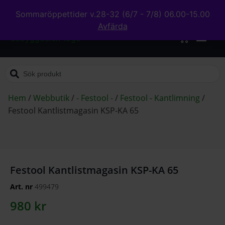
Sommaröppettider v.28-32 (6/7 - 7/8) 06.00-15.00
Avfärda
0
Hem
/
Webbutik
/
- Festool -
/
Festool - Kantlimning
/
Festool Kantlistmagasin KSP-KA 65
Festool Kantlistmagasin KSP-KA 65
Art. nr
499479
980
kr