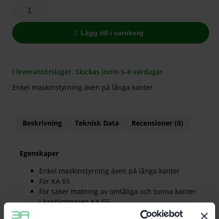
Lägg till i varukorg
I leverantörslager. Skickas inom 5-8 vardagar.
Enkel maskinstyrning även på långa kanter
Beskrivning
Teknisk Data
Recensioner (0)
Egenskaper
Enkel maskinstyrning även på långa kanter
För KA 65
För säker matning av ömtåliga och tunna kanter
i kantlimmaren KA 65
Säker matning av långa kanter utan skador eller