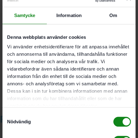
nedsmutsning
Klarar kantlängder på upp till 8 m (vid en
kanttjocklek på 2 mm)
Samtycke
Information
Om
Max. kanthöjd 45 mm; Max. kanttjocklek 2 mm
Denna webbplats använder cookies
Vi använder enhetsidentifierare för att anpassa innehållet
och annonserna till användarna, tillhandahålla funktioner
Det finns inga recensioner än.
för sociala medier och analysera vår trafik. Vi
Bli först med att recensera ”Festool Kantlistmagasin
vidarebefordrar även sådana identifierare och annan
KSP-KA 65”
information från din enhet till de sociala medier och
Du måste vara
inloggad
för att skriva en recension.
annons- och analysföretag som vi samarbetar med.
Dessa kan i sin tur kombinera informationen med annan
information som du har tillhandahållit eller som de har
samlat in när du har använt deras tjänster.
Samtyckesval
Relaterade produkter
Nödvändig