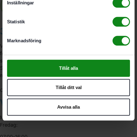
Inställningar
Statistik
3A Byggdelen
Marknadsföring
Vi är återförsäljare av elverktyg, tillbehör, infästning och
förbrukningsmaterial. Vi har en fysisk butik och
serviceverkstad i Stockholm samt en e-handel för hela
Sverige. Av oss får du professionell service av
Tillåt alla
medarbetare med gedigen erfarenhet.
Tillåt ditt val
556341-4290
Org. nr:
Våra öppettider
Avvisa alla
Måndag-Torsdag:
Fredag:
07:00-16:00