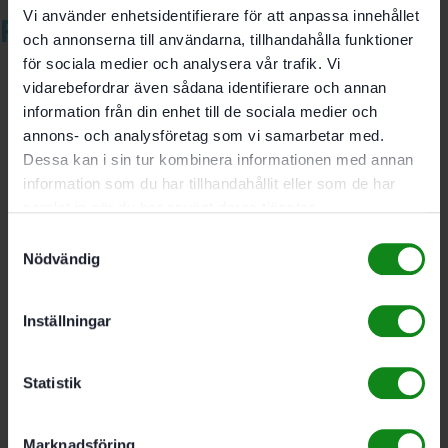
Vi använder enhetsidentifierare för att anpassa innehållet
Relaterade produkter
och annonserna till användarna, tillhandahålla funktioner
för sociala medier och analysera vår trafik. Vi
vidarebefordrar även sådana identifierare och annan
information från din enhet till de sociala medier och
Festool
annons- och analysföretag som vi samarbetar med.
Dessa kan i sin tur kombinera informationen med annan
Sågklinga
information som du har tillhandahållit eller som de har
KSB-
samlat in när du har använt deras tjänster.
Samtyckesval
SORT/3
Nödvändig
W/A
260×2,5
Inställningar
4099
kr
Statistik
Marknadsföring