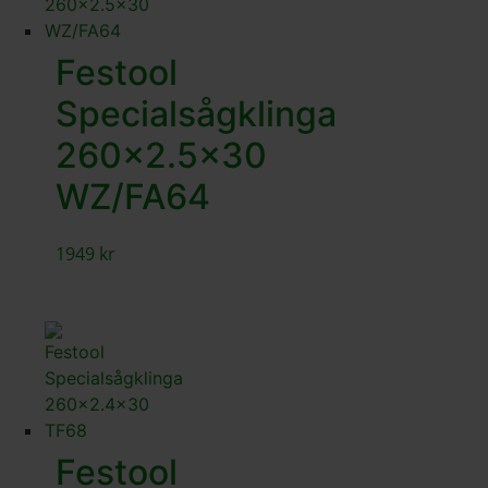
Festool
Specialsågklinga
260×2.5×30
WZ/FA64
1949
kr
Festool