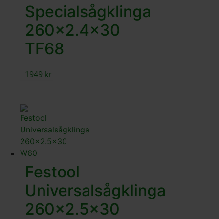
Specialsågklinga
260×2.4×30
TF68
1949
kr
Festool
Universalsågklinga
260×2.5×30