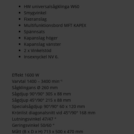
HW universalsågklinga W60
Smygvinkel
Fixeranslag
Multifunktionsbord MFT KAPEX
Spännsats
Kapanslag höger
Kapanslag vänster
2 x Vinkelstöd
Insexnyckel NV 6.
Effekt 1600 W
Varvtal 1400 – 3400 min⁻¹
Sågklingans Ø 260 mm
Sågdjup 90°/90° 305 x 88 mm
Sågdjup 45°/90° 215 x 88 mm
Specialsågdjup 90°/90° 60 x 120 mm
Krönlist diagonalsnitt vid 45°/90° 168 mm
Lutningsvinkel 47/47 °
Geringsvinkel 50/60 °
Mått (B x D x H) 713 x 500 x 470 mm