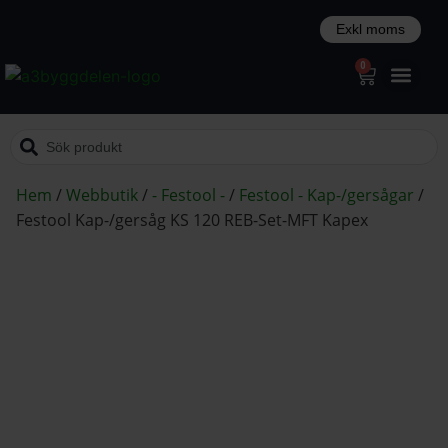
0
Hem
/
Webbutik
/
- Festool -
/
Festool - Kap-/gersågar
/
Festool Kap-/gersåg KS 120 REB-Set-MFT Kapex