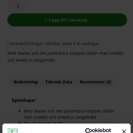
Lägg till i varukorg
I leverantörslager. Skickas inom 5-8 vardagar.
Med skalan och det justerbara stoppet ställer man snabbt
och enkelt in längdmått
Beskrivning
Teknisk Data
Recensioner (0)
Egenskaper
Med skalan och det justerbara stoppet ställer
man snabbt och enkelt in längdmått
För CS 70 och CS 50
Utdragbar. med stöd. uppläggningsyta.