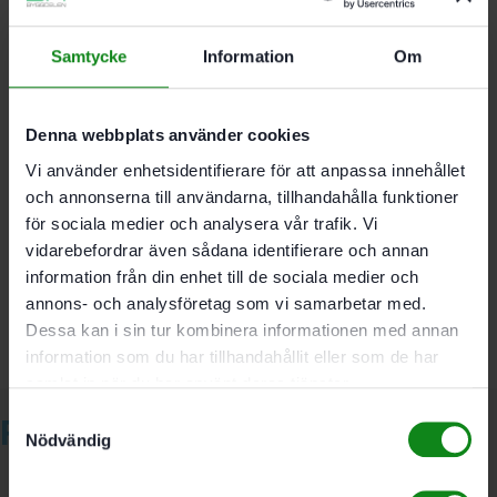
måttband och anslagsryttare
Måttbandet dras och rullas enkelt ut med
teleskopmekanismen
Samtycke
Information
Om
Längd 1200 – 2050 mm
Denna webbplats använder cookies
Vi använder enhetsidentifierare för att anpassa innehållet
och annonserna till användarna, tillhandahålla funktioner
Det finns inga recensioner än.
för sociala medier och analysera vår trafik. Vi
Bli först med att recensera ”Festool Kapanslag CS 70
vidarebefordrar även sådana identifierare och annan
KA”
information från din enhet till de sociala medier och
Du måste vara
inloggad
för att skriva en recension.
annons- och analysföretag som vi samarbetar med.
Dessa kan i sin tur kombinera informationen med annan
information som du har tillhandahållit eller som de har
samlat in när du har använt deras tjänster.
Samtyckesval
Relaterade produkter
Nödvändig