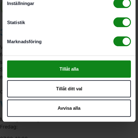
Inställningar
Statistik
3A Byggdelen
Marknadsföring
Vi är återförsäljare av elverktyg, tillbehör, infästning och
förbrukningsmaterial. Vi har en fysisk butik och
serviceverkstad i Stockholm samt en e-handel för hela
Sverige. Av oss får du professionell service av
Tillåt alla
medarbetare med gedigen erfarenhet.
Tillåt ditt val
556341-4290
Org. nr:
Våra öppettider
Avvisa alla
Måndag-Torsdag:
Fredag: