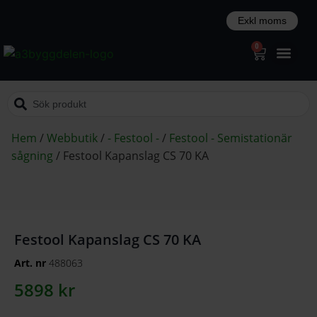
0
Hem
/
Webbutik
/
- Festool -
/
Festool - Semistationär
sågning
/
Festool Kapanslag CS 70 KA
Festool Kapanslag CS 70 KA
Art. nr
488063
5898
kr