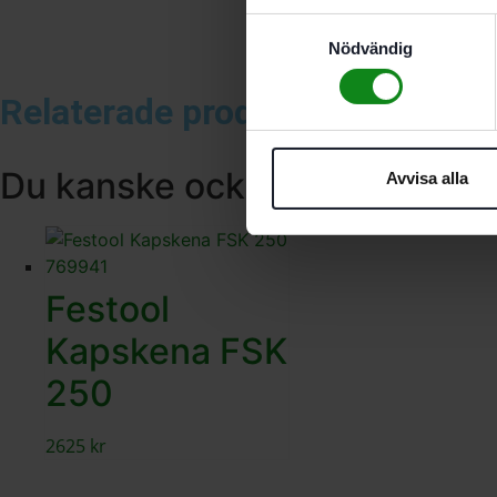
Samtyckesval
Nödvändig
Relaterade produkter
Du kanske också gillar …
Avvisa alla
Festool
Kapskena FSK
250
2625
kr