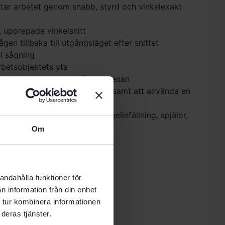
tar arbetet genom snabb, styrd och vinkelexakt
 upprepade vinkelsnitt
gen tillbaka till utgångsläget efter snittet
ri sågning
rbetsobjektets yta
skinen ska glida lätt på kapskenan
där det inte går eller inte är lönsamt att använda en
nadsställningar och tak
 exakta vinkelsnitt: list-/regelinfällning, spjälor,
Om
5
 -60 – +60 °; Vikt 1.26 kg
andahålla funktioner för
estool Kapskena FSK 420”
n information från din enhet
 skriva en recension.
 tur kombinera informationen
deras tjänster.