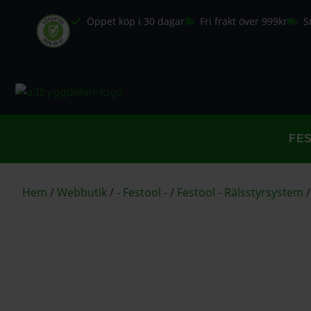
Öppet köp i 30 dagar
Fri frakt över 999kr
S
FE
Hem
/
Webbutik
/
- Festool -
/
Festool - Rälsstyrsystem