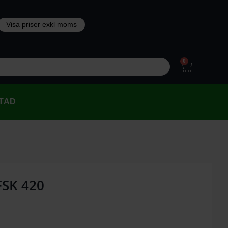
0
TAD
FSK 420