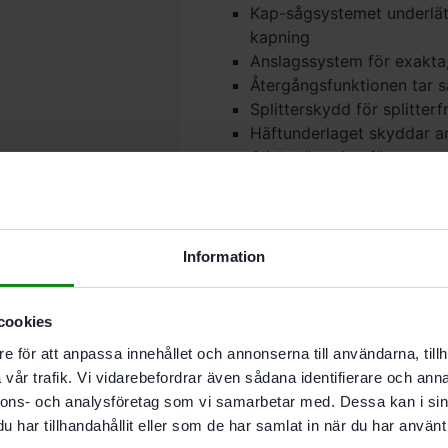
Kap-sågsystemet underlät
kapning
Anslagssystem för exakta,
Återgångsfunktionen tar så
Splitterskydd för splitterf
Häftunderlaget skyddar a
Glidbeläggning för att ma
Idealisk för alla kapsnitt 
kapsåg, speciellt på bygg
Snabb sågning av styrda och
brädor och väggpaneler
Information
För HKC 55, HK 55, HK 8
Såglängd 420 mm; Vinkelområde
cookies
Det finns inga recensioner än.
e för att anpassa innehållet och annonserna till användarna, tillh
Bli först med att recensera ”F
vår trafik. Vi vidarebefordrar även sådana identifierare och anna
Du måste vara
inloggad
för att
nnons- och analysföretag som vi samarbetar med. Dessa kan i sin
har tillhandahållit eller som de har samlat in när du har använt 