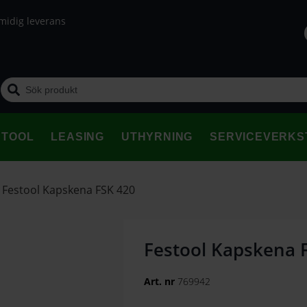
midig leverans
STOOL
LEASING
UTHYRNING
SERVICEVERKS
/
Festool Kapskena FSK 420
Festool Kapskena 
Art. nr
769942