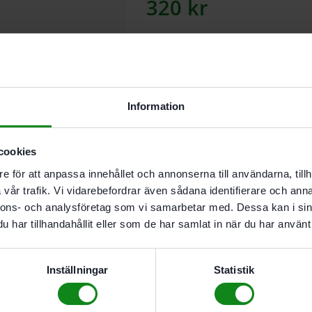
320
kr
Lägg till
Information
I leverantörslager. Skickas inom 5
Kopierring för avkänning av fräss
cookies
e för att anpassa innehållet och annonserna till användarna, tillh
Beskrivning
Teknisk Data
vår trafik. Vi vidarebefordrar även sådana identifierare och anna
nnons- och analysföretag som vi samarbetar med. Dessa kan i sin
har tillhandahållit eller som de har samlat in när du har använt 
Egenskaper
Kopierring för avkänning 
verktyg.
Inställningar
Statistik
För OF 2200