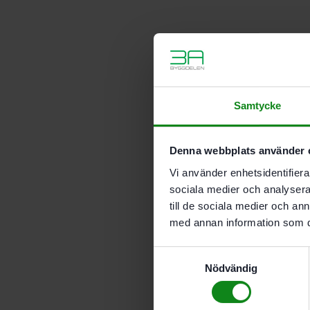
Samtycke
Denna webbplats använder 
Vi använder enhetsidentifierar
sociala medier och analysera 
till de sociala medier och a
med annan information som du 
Samtyckesval
Nödvändig