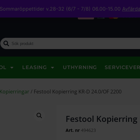
Sommaröppettider v.28-32 (6/7 - 7/8) 06.00-15.00
Avfärd
midig leverans
OL
LEASING
UTHYRNING
SERVICEVE
 Kopierringar
/
Festool Kopierring KR-D 24.0/OF 2200
Festool Kopierring
Art. nr
494623