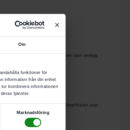
 i varukorg
Om
-8 vardagar.
chabloner. Monteras i handöverfräsen utan verktyg.
andahålla funktioner för
Recensioner (0)
n information från din enhet
 tur kombinera informationen
deras tjänster.
av frässchabloner. Monteras i handöverfräsen utan
Marknadsföring