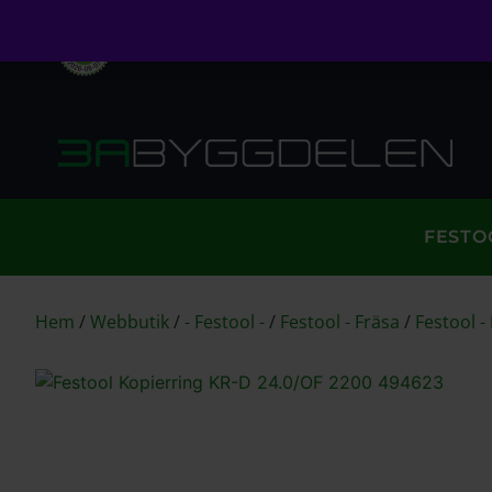
Öppet köp i 30 dagar
Fri frakt över 999kr
S
FESTO
Hem
/
Webbutik
/
- Festool -
/
Festool - Fräsa
/
Festool -