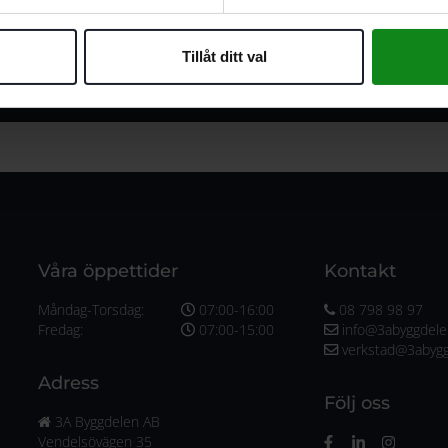
Tillåt ditt val
Våra öppettider
Kontakt
Måndag-Torsdag:
07:00-16:00
08 798 98 97
Fredag:
07:00-15:00
info@3abyggdele
verkstad@3abygg
Adress
Följ oss
3A Byggdelen AB
Vendelsövägen 35