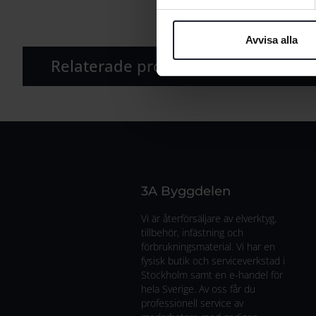
Avvisa alla
Relaterade produkter
3A Byggdelen
Vi är återförsäljare av elverktyg,
tillbehör, infästning och
förbrukningsmaterial. Vi har en
fysisk butik och serviceverkstad i
Stockholm samt en e-handel för
hela Sverige. Av oss får du
professionell service av