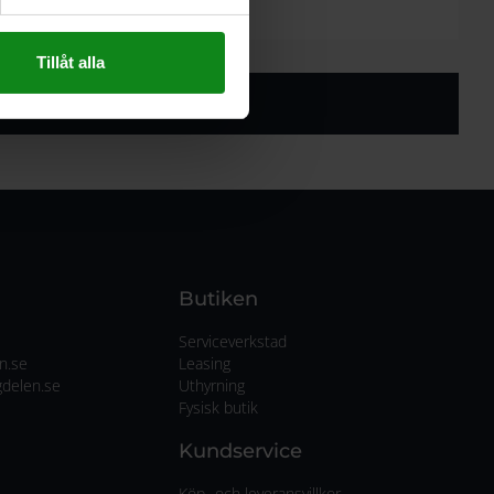
Tillåt alla
Butiken
Serviceverkstad
n.se
Leasing
delen.se
Uthyrning
Fysisk butik
Kundservice
Köp- och leveransvillkor