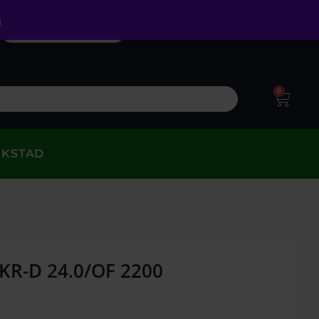
a
0
RKSTAD
 KR-D 24.0/OF 2200