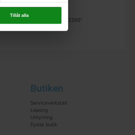
Tillåt alla
estool Kopierring KR-D 40.0/OF 2200”
 skriva en recension.
Butiken
Serviceverkstad
Leasing
Uthyrning
Fysisk butik