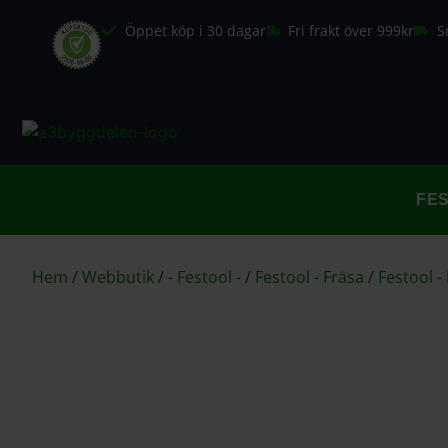
Öppet köp i 30 dagar
Fri frakt över 999kr
S
FE
Hem
/
Webbutik
/
- Festool -
/
Festool - Fräsa
/
Festool -