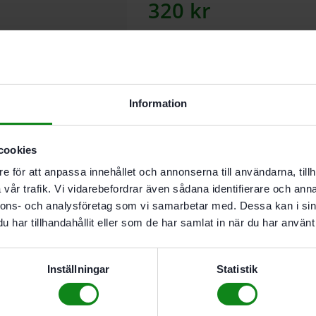
320
kr
Lägg till
Information
I leverantörslager. Skickas inom 5
cookies
Kopierring för avkänning av fräss
e för att anpassa innehållet och annonserna till användarna, tillh
vår trafik. Vi vidarebefordrar även sådana identifierare och anna
Beskrivning
Teknisk Da
nnons- och analysföretag som vi samarbetar med. Dessa kan i sin
har tillhandahållit eller som de har samlat in när du har använt 
Egenskaper
Kopierring för avkänning 
Inställningar
Statistik
verktyg.
För OF 2200
D 40 mm; d 37 mm