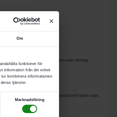
 i varukorg
Om
-8 vardagar.
chabloner. Monteras i handöverfräsen utan verktyg.
andahålla funktioner för
n information från din enhet
ta
Recensioner (0)
 tur kombinera informationen
deras tjänster.
av frässchabloner. Monteras i handöverfräsen utan
Marknadsföring