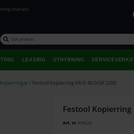
midig leverans
STOOL
LEASING
UTHYRNING
SERVICEVERKS
 Kopierringar
/
Festool Kopierring KR-D 40.0/OF 2200
Festool Kopierring
Art. nr
494626