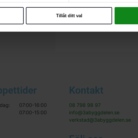
Det finns inga recensioner än.
Tillåt ditt val
Bli först med att recensera ”F
Du måste vara
inloggad
för att
ppettider
Kontakt
dag:
07:00-16:00
08 798 98 97
07:00-15:00
info@3abyggdelen.se
verkstad@3abyggdelen.se