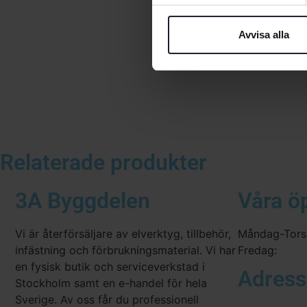
Avvisa alla
Relaterade produkter
3A Byggdelen
Våra ö
Vi är återförsäljare av elverktyg, tillbehör,
Måndag-Tors
infästning och förbrukningsmaterial. Vi har
Fredag:
en fysisk butik och serviceverkstad i
Adress
Stockholm samt en e-handel för hela
Sverige. Av oss får du professionell