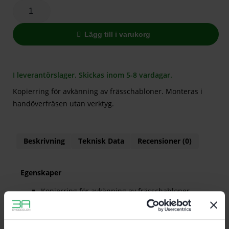
Lägg till i varukorg
I leverantörslager. Skickas inom 5-8 vardagar.
Kopierring för avkänning av frässchabloner. Monteras i
handöverfräsen utan verktyg.
Beskrivning
Teknisk Data
Recensioner (0)
Egenskaper
Kopierring för avkänning av frässchabloner.
Monteras i handöverfräsen utan verktyg.
För OF 1400 / VS 600