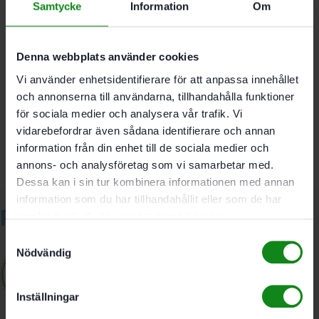
Samtycke
Information
Om
D 8.5 mm; d 6.5 mm
Denna webbplats använder cookies
Det finns inga recensioner än.
Vi använder enhetsidentifierare för att anpassa innehållet
och annonserna till användarna, tillhandahålla funktioner
Bli först med att recensera ”Festool Kopierring KR-D
8.5/OF 1400”
för sociala medier och analysera vår trafik. Vi
Du måste vara
inloggad
för att skriva en recension.
vidarebefordrar även sådana identifierare och annan
information från din enhet till de sociala medier och
annons- och analysföretag som vi samarbetar med.
Dessa kan i sin tur kombinera informationen med annan
information som du har tillhandahållit eller som de har
Relaterade produkter
samlat in när du har använt deras tjänster.
Samtyckesval
Nödvändig
Inställningar