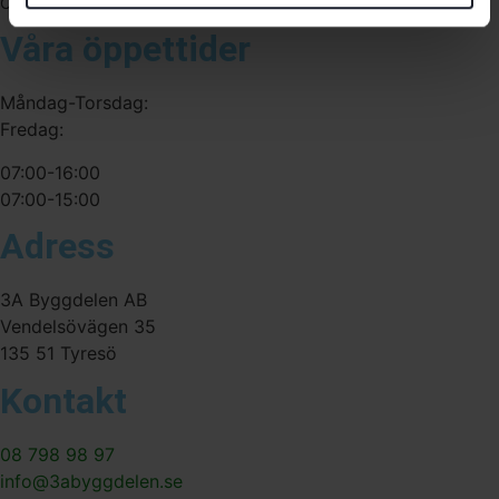
556341-4290
Org. nr:
Våra öppettider
Måndag-Torsdag:
Fredag:
07:00-16:00
07:00-15:00
Adress
3A Byggdelen AB
Vendelsövägen 35
135 51 Tyresö
Kontakt
08 798 98 97
info@3abyggdelen.se