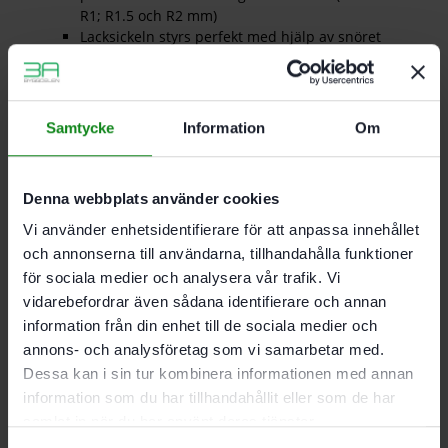
R1; R1.5 och R2 mm)
Lacksickeln styrs perfekt med hjälp av snöret
Mycket långlivad och slittålig tack vare
hårdmetallen
Putsning av de sista ojämnheterna efter
kantfräsningen (plastkanter) utan att
Samtycke
Information
Om
arbetsobjektets yta skadas
Polera bort ojämnheter som uppstått under
fräsningen (radierna R1; R1.5 och R2 mm)
Denna webbplats använder cookies
Vi använder enhetsidentifierare för att anpassa innehållet
Mått 45 x 45 mm; Mått (l x b x h) 45 x 45 x 1.2 mm;
och annonserna till användarna, tillhandahålla funktioner
Radier 1/1.5/2 mm
för sociala medier och analysera vår trafik. Vi
vidarebefordrar även sådana identifierare och annan
information från din enhet till de sociala medier och
Det finns inga recensioner än.
annons- och analysföretag som vi samarbetar med.
Dessa kan i sin tur kombinera informationen med annan
Bli först med att recensera ”Festool Lacksickel ZK HW
45/45”
information som du har tillhandahållit eller som de har
Du måste vara
inloggad
för att skriva en recension.
samlat in när du har använt deras tjänster.