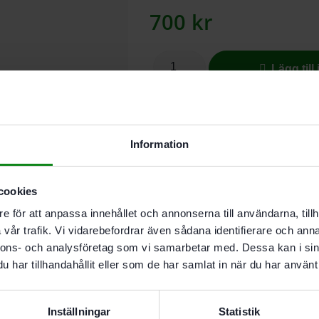
700
kr
Lägg till
I butikslager. Skickas nästkomma
Information
Ljusmodul LM-TS/TSC
cookies
Snabb eftermontering och perfekt 
e för att anpassa innehållet och annonserna till användarna, tillh
skuggfri belysning över
vår trafik. Vi vidarebefordrar även sådana identifierare och anna
sågområdet till höger. Med två ljus
nnons- och analysföretag som vi samarbetar med. Dessa kan i sin
sågningar. Tack vare den självhäf
har tillhandahållit eller som de har samlat in när du har använt 
kan den magnetiska LED-lampan ut
Lampan har en indikering för batte
Inställningar
Statistik