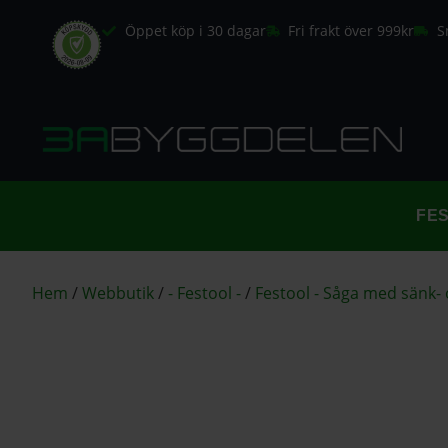
Öppet köp i 30 dagar
Fri frakt över 999kr
S
FE
Hem
/
Webbutik
/
- Festool -
/
Festool - Såga med sänk- 