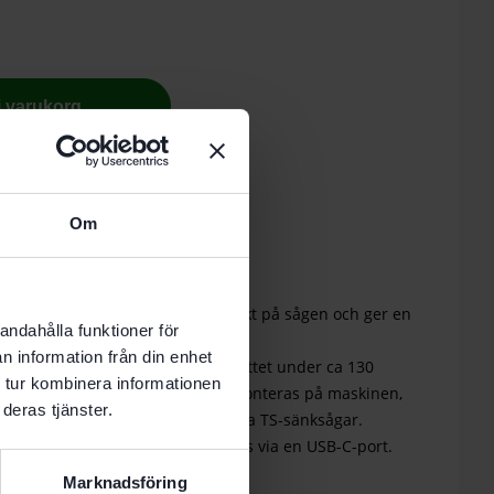
 i varukorg
nde vardag.
Om
belysning: LED-lampan fästs direkt på sågen och ger en
andahålla funktioner för
n information från din enhet
steg ger den optimal sikt över snittet under ca 130
 tur kombinera informationen
tande metallplattan, som enkelt monteras på maskinen,
deras tjänster.
an problem eftermonteras på alla TS-sänksågar.
rinivå, är avtagbar och kan laddas via en USB-C-port.
Marknadsföring