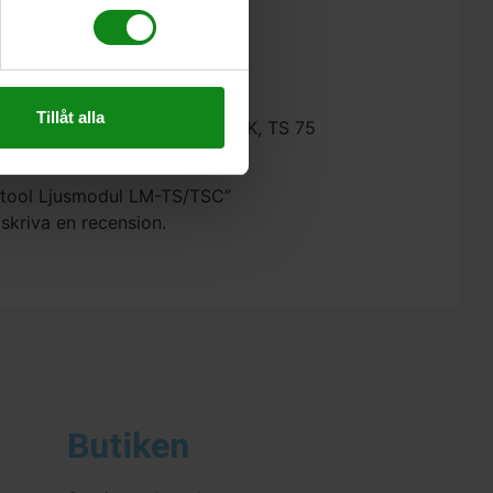
Tillåt alla
 TSC 55 KS, TS 60 K, TSV 60 K, TS 75
estool Ljusmodul LM-TS/TSC”
 skriva en recension.
Butiken