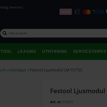
midig leverans
STOOL
LEASING
UTHYRNING
SERVICEVERKS
och cirkelsågar
/
Festool Ljusmodul LM-TS/TSC
Festool Ljusmodul
Art. nr
578591