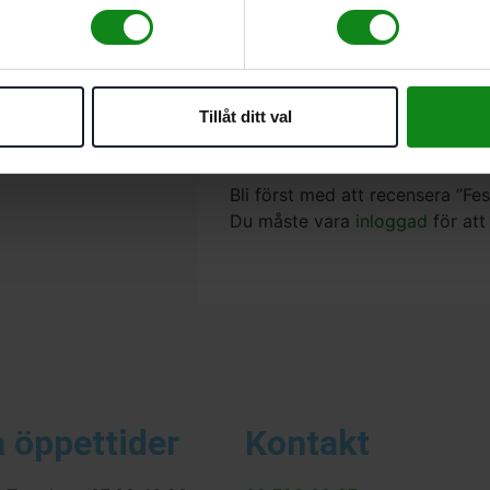
Beskrivning
Recensioner (0)
Passar till
Tillåt ditt val
TS 55, TSC 55, TSC 55 K,
Det finns inga recensioner än.
Bli först med att recensera ”F
Du måste vara
inloggad
för att
 öppettider
Kontakt