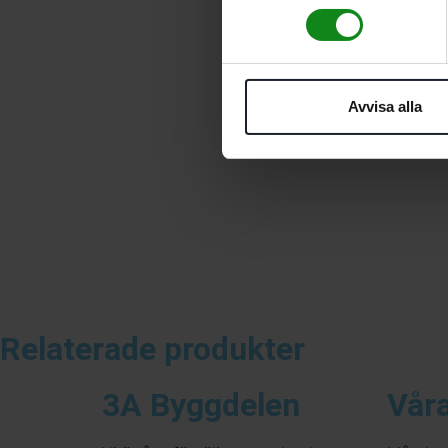
Avvisa alla
Relaterade produkter
3A Byggdelen
Våra