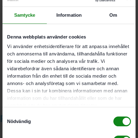
Lämplig för icke hälsofarligt damm
För CT MINI och CT MIDI t.o.m. ÅM 2018
Samtycke
Information
Om
Ska endast användas vid uppsugning av damm
som inte är hälsofarligt
Av höghållfast. slitstark. 3-skikts polyester-vlies
Denna webbplats använder cookies
Passar inte för fint damm
Vi använder enhetsidentifierare för att anpassa innehållet
och annonserna till användarna, tillhandahålla funktioner
Det finns inga recensioner än.
för sociala medier och analysera vår trafik. Vi
Bli först med att recensera ”Festool Longlife-filtersäck
vidarebefordrar även sådana identifierare och annan
Longlife-FIS-CTL MIDI”
information från din enhet till de sociala medier och
Du måste vara
inloggad
för att skriva en recension.
annons- och analysföretag som vi samarbetar med.
Dessa kan i sin tur kombinera informationen med annan
information som du har tillhandahållit eller som de har
samlat in när du har använt deras tjänster.
Samtyckesval
Relaterade produkter
Nödvändig