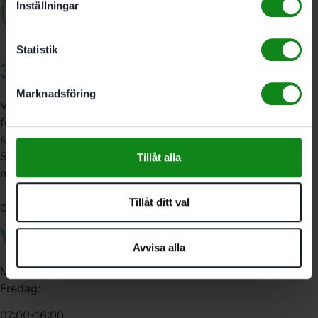
Inställningar
Statistik
3A Byggdelen
Marknadsföring
Vi är återförsäljare av elverktyg, tillbehör, infästning och
förbrukningsmaterial. Vi har en fysisk butik och
serviceverkstad i Stockholm samt en e-handel för hela
Sverige. Av oss får du professionell service av
Tillåt alla
medarbetare med gedigen erfarenhet.
Tillåt ditt val
556341-4290
Org. nr:
Våra öppettider
Avvisa alla
Måndag-Torsdag:
Fredag:
07:00-16:00