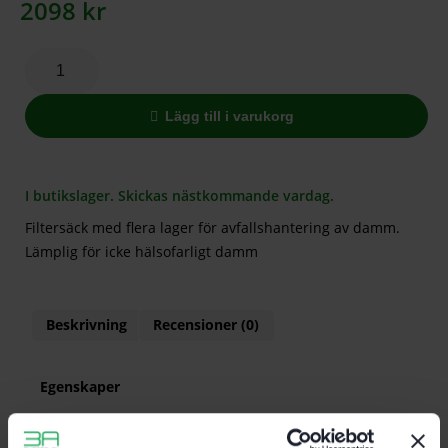
2098
kr
Lägg till i varukorg
I butikslager. Skickas nästkommande vardag.
Filtersäck med flera lager för avfallshantering av damm.
Lämplig för icke hälsofarligt damm
Beskrivning
Recensioner (0)
Egenskaper
Filtersäck med flera lager för avfallshantering av
damm