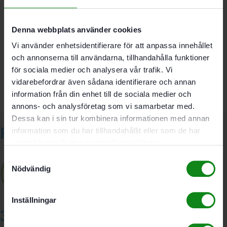
Denna webbplats använder cookies
Det finns inga recensioner än.
Vi använder enhetsidentifierare för att anpassa innehållet
Bli först med att recensera ”Festool Longlife-
och annonserna till användarna, tillhandahålla funktioner
huvudfilter Longlife-HF-CT/2”
Du måste vara
inloggad
för att skriva en recension.
för sociala medier och analysera vår trafik. Vi
vidarebefordrar även sådana identifierare och annan
information från din enhet till de sociala medier och
annons- och analysföretag som vi samarbetar med.
Dessa kan i sin tur kombinera informationen med annan
Relaterade produkter
information som du har tillhandahållit eller som de har
samlat in när du har använt deras tjänster.
Samtyckesval
Nödvändig
Inställningar
3A Byggdelen