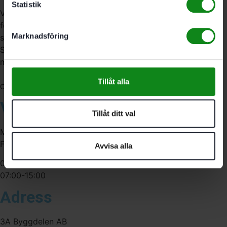
Statistik
Vi är återförsäljare av elverktyg, tillbehör, infästning och
förbrukningsmaterial. Vi har en fysisk butik och
Marknadsföring
serviceverkstad i Stockholm samt en e-handel för hela
Sverige. Av oss får du professionell service av
medarbetare med gedigen erfarenhet.
Tillåt alla
556341-4290
Org. nr:
Våra öppettider
Tillåt ditt val
Måndag-Torsdag:
Fredag:
Avvisa alla
07:00-16:00
07:00-15:00
Adress
3A Byggdelen AB