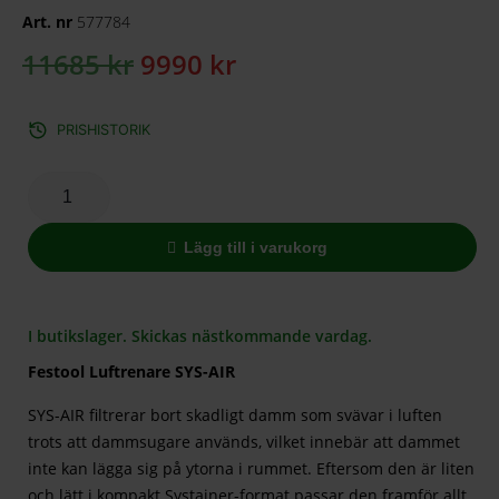
Art. nr
577784
11685
kr
9990
kr
PRISHISTORIK
Lägg till i varukorg
I butikslager. Skickas nästkommande vardag.
Festool Luftrenare SYS-AIR
SYS-AIR filtrerar bort skadligt damm som svävar i luften
trots att dammsugare används, vilket innebär att dammet
inte kan lägga sig på ytorna i rummet. Eftersom den är liten
och lätt i kompakt Systainer-format passar den framför allt