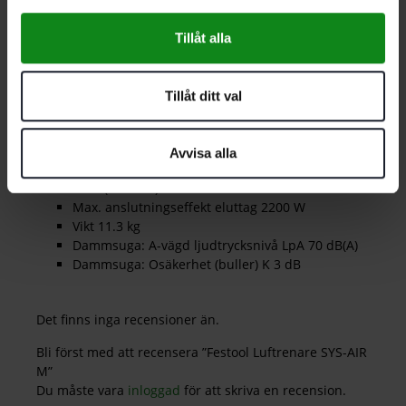
huvudfilter HF-SYS-AIR M
Tillåt alla
Effekt 350 – 1200 W
Ma. volymström 3700 l/min
Tillåt ditt val
Ma. undertryck 24000 Pa
Filteryta 3369 cm²
Nätanslutningskabel, gummiisolerad 7.5 m
Avvisa alla
Max. behållar-/filtersäcksvolym 15/12.5 l
Mått (l x b x h) 470 x 320 x 495 mm
Max. anslutningseffekt eluttag 2200 W
Vikt 11.3 kg
Dammsuga: A-vägd ljudtrycksnivå LpA 70 dB(A)
Dammsuga: Osäkerhet (buller) K 3 dB
Det finns inga recensioner än.
Bli först med att recensera ”Festool Luftrenare SYS-AIR
M”
Du måste vara
inloggad
för att skriva en recension.