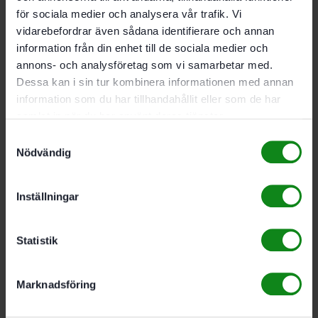
eller elverktyg
för sociala medier och analysera vår trafik. Vi
Håller rent: speciellt utvecklat huvudfilter i
vidarebefordrar även sådana identifierare och annan
TripleV-form med extra stor filteryta som inte
information från din enhet till de sociala medier och
sätts igen så snabbt och håller längre. I
annons- och analysföretag som vi samarbetar med.
dammklass M och H
Dessa kan i sin tur kombinera informationen med annan
Tekniska data
information som du har tillhandahållit eller som de har
samlat in när du har använt deras tjänster.
Effekt 200 W
Ma. volymström 680 m³/h
Samtyckesval
Nödvändig
Filteryta förfilter 8 600 cm³
Filteryta huvudfilter 24 600 cm²
Kabellängd 7,5 m
Inställningar
Mått (l x b x h) 396 x 296 x 437 mm
Max. anslutningseffekt eluttag 2 200 W
Dammklass M
Statistik
Produktvikt utan tillbehör 9,9 kg
Marknadsföring
Leveransomfattning
förfilter VF-SYS-AIR