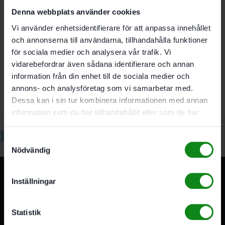
Denna webbplats använder cookies
Vi använder enhetsidentifierare för att anpassa innehållet
Det finns inga recensioner än.
och annonserna till användarna, tillhandahålla funktioner
för sociala medier och analysera vår trafik. Vi
Bli först med att recensera ”Festool Magnetbitshållare BH
vidarebefordrar även sådana identifierare och annan
60 CE-Imp”
information från din enhet till de sociala medier och
Du måste vara
inloggad
för att skriva en recension.
annons- och analysföretag som vi samarbetar med.
Dessa kan i sin tur kombinera informationen med annan
information som du har tillhandahållit eller som de har
samlat in när du har använt deras tjänster.
Relaterade produkter
Samtyckesval
Nödvändig
Inställningar
Statistik