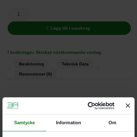
Lägg till i varukorg
I butikslager. Skickas nästkommande vardag.
Beskrivning
Teknisk Data
Recensioner (0)
Egenskaper
För alla Festools skruvdragare med FastFix-system
Passar även till slagskruvdragaren TI15 Impact
Samtycke
Information
Om
Förpackning 1 Antal