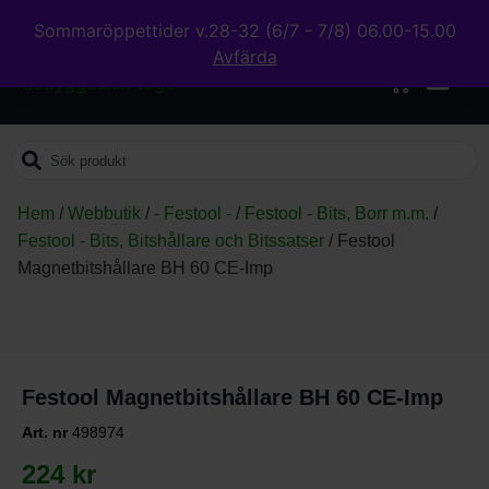
Sommaröppettider v.28-32 (6/7 - 7/8) 06.00-15.00
Avfärda
0
Hem
/
Webbutik
/
- Festool -
/
Festool - Bits, Borr m.m.
/
Festool - Bits, Bitshållare och Bitssatser
/
Festool
Magnetbitshållare BH 60 CE-Imp
Festool Magnetbitshållare BH 60 CE-Imp
Art. nr
498974
224
kr