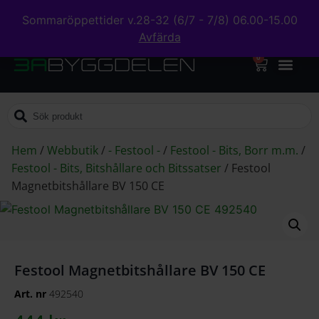
Sommaröppettider v.28-32 (6/7 - 7/8) 06.00-15.00
Avfärda
0
Hem
/
Webbutik
/
- Festool -
/
Festool - Bits, Borr m.m.
/
Festool - Bits, Bitshållare och Bitssatser
/
Festool
Magnetbitshållare BV 150 CE
Festool Magnetbitshållare BV 150 CE
Art. nr
492540