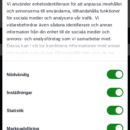
Extra lång
Vi använder enhetsidentifierare för att anpassa innehållet
och annonserna till användarna, tillhandahålla funktioner
för sociala medier och analysera vår trafik. Vi
vidarebefordrar även sådana identifierare och annan
information från din enhet till de sociala medier och
Relaterade produkter
annons- och analysföretag som vi samarbetar med.
Dessa kan i sin tur kombinera informationen med annan
information som du har tillhandahållit eller som de har
samlat in när du har använt deras tjänster.
Samtyckesval
Nödvändig
Inställningar
3A Byggdelen
Vi är återförsäljare av elverktyg, tillbehör, infästning och
Statistik
förbrukningsmaterial. Vi har en fysisk butik och
serviceverkstad i Stockholm samt en e-handel för hela
Marknadsföring
Sverige. Av oss får du professionell service av