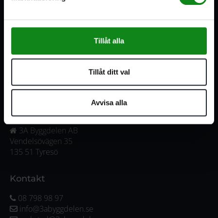
medarbetare med gedigen erfarenhet.
556341-4290
Org. nr:
Tillåt alla
Våra öppettider
Tillåt ditt val
Måndag-Torsdag:
07:00-16:00
Fredag:
07:00-15:00
Avvisa alla
Adress
3A Byggdelen AB
Vendelsövägen 35
135 51 Tyresö
Kontakt
08 798 98 97
info@3abyggdelen.se