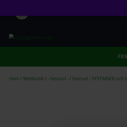
Öppet köp i 30 dagar
Fri frakt över 999kr
S
FE
Hem
/
Webbutik
/
- Festool -
/
Festool - SYSTAINER och 