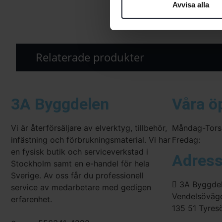
Avvisa alla
Relaterade produkter
3A Byggdelen
Våra ö
Vi är återförsäljare av elverktyg, tillbehör,
Måndag-Tors
infästning och förbrukningsmaterial. Vi har
Fredag:
en fysisk butik och serviceverkstad i
Adres
Stockholm samt en e-handel för hela
Sverige. Av oss får du professionell
3A Byggde
service av medarbetare med gedigen
Vendelsöväg
erfarenhet.
135 51 Tyres