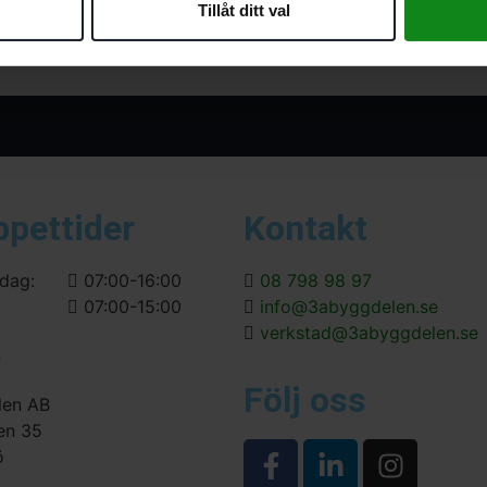
Tillåt ditt val
ppettider
Kontakt
dag:
07:00-16:00
08 798 98 97
07:00-15:00
info@3abyggdelen.se
verkstad@3abyggdelen.se
s
Följ oss
len AB
en 35
ö