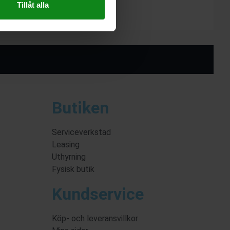
Tillåt alla
Butiken
Serviceverkstad
Leasing
Uthyrning
Fysisk butik
Kundservice
Köp- och leveransvillkor