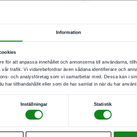
Lägg till
Information
I leverantörslager. Skickas inom 5
cookies
Beskrivning
Recensioner (0
e för att anpassa innehållet och annonserna till användarna, tillh
vår trafik. Vi vidarebefordrar även sådana identifierare och anna
Egenskaper
nnons- och analysföretag som vi samarbetar med. Dessa kan i sin
har tillhandahållit eller som de har samlat in när du har använt 
För alla insatsboxar med 
För individuell textmärkni
Inställningar
Statistik
Det finns inga recensioner än.
Bli först med att recensera ”Fe
Du måste vara
inloggad
för att s