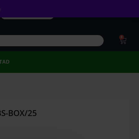
a
0
TAD
BS-BOX/25