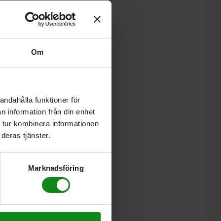
 i varukorg
Om
-8 vardagar.
)
andahålla funktioner för
n information från din enhet
 tur kombinera informationen
deras tjänster.
68 mm höjd
ng
Marknadsföring
stool Märkning BS-BOX/25”
kriva en recension.