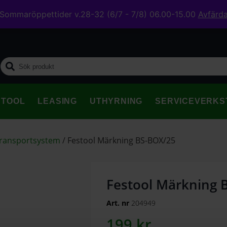
Sommaröppettider v.28-32 (6/7 - 7/8) 06.00-15.00
Avfärd
midig leverans
STOOL
LEASING
UTHYRNING
SERVICEVERKS
transportsystem
/
Festool Märkning BS-BOX/25
Festool Märkning 
Art. nr
204949
199
kr