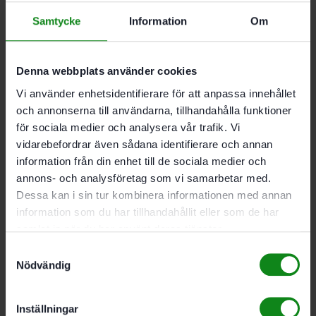
79
kr
Samtycke
Information
Om
Denna webbplats använder cookies
Vi använder enhetsidentifierare för att anpassa innehållet
och annonserna till användarna, tillhandahålla funktioner
för sociala medier och analysera vår trafik. Vi
vidarebefordrar även sådana identifierare och annan
Festool
information från din enhet till de sociala medier och
Måttband
annons- och analysföretag som vi samarbetar med.
Dessa kan i sin tur kombinera informationen med annan
MB
information som du har tillhandahållit eller som de har
5m
samlat in när du har använt deras tjänster.
Samtyckesval
Nödvändig
236
kr
Inställningar