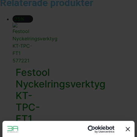
Relaterade produkter
-25%
Festool
Nyckelringsverktyg
KT-
TPC-
FT1
105
kr