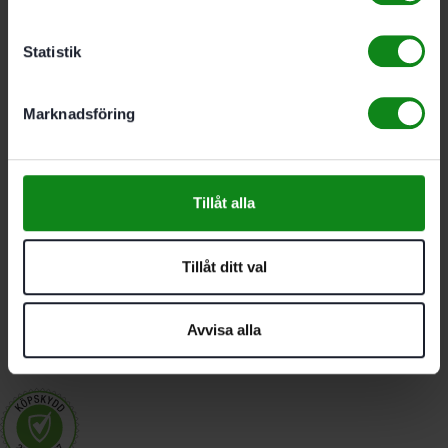
Statistik
Marknadsföring
Festool
Blyertspennor
–
Tillåt alla
set
Tillåt ditt val
71
kr
Avvisa alla