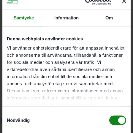
Förpackning 3 Antal
Diameter 8 mm
Samtycke
Information
Om
Längd 115 mm
Spirallängd 75 mm
Denna webbplats använder cookies
Vi använder enhetsidentifierare för att anpassa innehållet
och annonserna till användarna, tillhandahålla funktioner
Det finns inga recensioner än.
för sociala medier och analysera vår trafik. Vi
vidarebefordrar även sådana identifierare och annan
Bli först med att recensera ”Festool Metallborr D8 HSS
information från din enhet till de sociala medier och
CE/3”
Du måste vara
inloggad
för att skriva en recension.
annons- och analysföretag som vi samarbetar med.
Dessa kan i sin tur kombinera informationen med annan
information som du har tillhandahållit eller som de har
samlat in när du har använt deras tjänster.
Samtyckesval
Relaterade produkter
Nödvändig