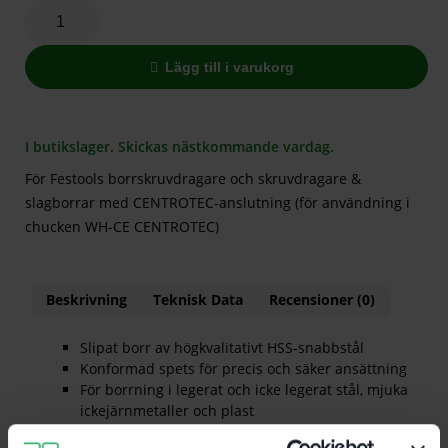
Lägg till i varukorg
I butikslager. Skickas nästkommande vardag.
För Festools borrskruvdragare och skruvdragare &
slagborrar med CENTROTEC-anslutning (för användning i
chucken WH-CE CENTROTEC)
Beskrivning
Teknisk Data
Recensioner (0)
Slipat borr av högkvalitativt HSS-snabbstål
Konformad spets för precis och säker ansättning
För borrning i legerat och icke legerat stål, mjuka
ickejärnmetaller och plast