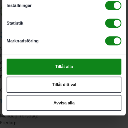
Inställningar
Statistik
3A Byggdelen
Marknadsföring
Vi är återförsäljare av elverktyg, tillbehör, infästning och
förbrukningsmaterial. Vi har en fysisk butik och
serviceverkstad i Stockholm samt en e-handel för hela
Tillåt alla
Sverige. Av oss får du professionell service av
medarbetare med gedigen erfarenhet.
Tillåt ditt val
556341-4290
Org. nr:
Våra öppettider
Avvisa alla
Måndag-Torsdag:
Fredag: