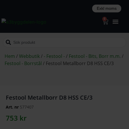
0
Hem
/
Webbutik
/
- Festool -
/
Festool - Bits, Borr m.m.
/
Festool - Borrstål
/
Festool Metallborr D8 HSS CE/3
Festool Metallborr D8 HSS CE/3
Art. nr
577407
753
kr