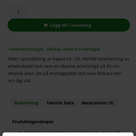
Lägg till i varukorg
I leverantörslager. Skickas inom 5-8 vardagar.
Säker uppställning av Kapex KS 120. Perfekt bearbetning av
arbetsobjekt tack vare en idealisk arbetshöjd på 90 cm.
Idealisk även ute på montagejobb tack vare fällbara ben
och låg vikt.
Beskrivning
Teknisk Data
Recensioner (0)
Produktegenskaper
Idealisk komplettering till kapsågarna Kapex KS