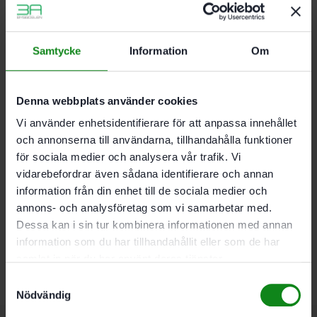
88 och KS 120
Ergonomiskt arbete med en bordshöjd på 79 cm
Flyttbar genom platsbesparande fällbara ben
Blir en riktig sågstation i kombination med
Samtycke
Information
Om
kapanslag. vinkelstöd och spännsats
Huvudsakliga användningsområden
Denna webbplats använder cookies
Säker uppställning av Kapex KS 88 och KS 120
Vi använder enhetsidentifierare för att anpassa innehållet
Perfekt bearbetning av arbetsobjekt tack vare en
och annonserna till användarna, tillhandahålla funktioner
idealisk arbetshöjd på 90 cm
för sociala medier och analysera vår trafik. Vi
Idealisk även ute på montagejobb tack vare
vidarebefordrar även sådana identifierare och annan
fällbara ben och låg vikt
Används som stativ för Kapex
information från din enhet till de sociala medier och
Spännsats SZ-KS krävs för fixering
annons- och analysföretag som vi samarbetar med.
Dessa kan i sin tur kombinera informationen med annan
Leveransomfattning
information som du har tillhandahållit eller som de har
Bord med hålplatta och fällbara ben. i kartong
samlat in när du har använt deras tjänster.
Samtyckesval
Nödvändig