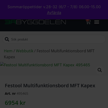
Sommaröppettider v.28-32 (6/7 - 7/8) 06.00-15.00
Avfärda
0
Hem
/
Webbutik
/
Festool Multifunktionsbord MFT
Kapex
Festool Multifunktionsbord MFT Kapex
Art. nr
495465
6954
kr