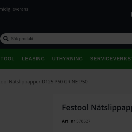
midig leverans
STOOL
LEASING
UTHYRNING
SERVICEVERKS
tool Nätslippapper D125 P60 GR NET/50
Festool Nätslippa
Art. nr
578627