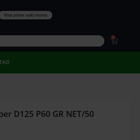
0
TAD
pper D125 P60 GR NET/50