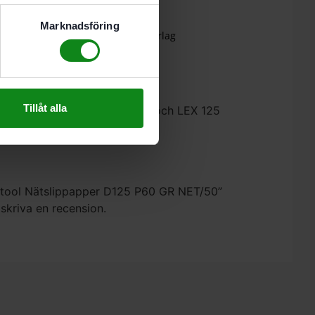
Marknadsföring
ck och allmänt mycket dammiga underlag
Tillåt alla
 125, ETSC 125, ETS EC 125 och LEX 125
estool Nätslippapper D125 P60 GR NET/50”
 skriva en recension.