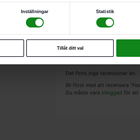
Heltäckande utsug
Hög avverkning
Inställningar
Statistik
för spackel, filler, färg, la
Beskrivning
Recensioner (0)
Tillåt ditt val
Passar till.
RO 125, ES 125, ETS
Antal. 5
0st
Det finns inga recensioner än.
Bli först med att recensera ”F
Du måste vara
inloggad
för att