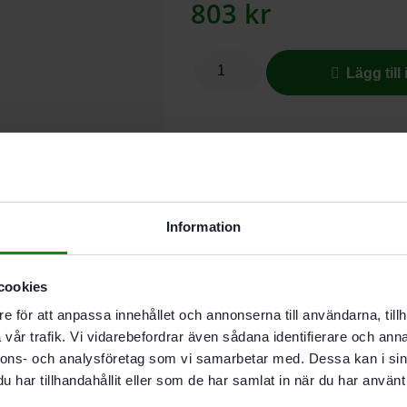
803
kr
Lägg till
I leverantörslager. Skickas inom 5
För ett perfekt 
Information
Nätslippappret Granat Net är den 
mycket. Den öppna nätstrukturen g
cookies
slipeffekt och hållbart slippapper.
e för att anpassa innehållet och annonserna till användarna, tillh
användningsmöjligheter.
vår trafik. Vi vidarebefordrar även sådana identifierare och anna
nnons- och analysföretag som vi samarbetar med. Dessa kan i sin
För abrasiva material
har tillhandahållit eller som de har samlat in när du har använt 
Håller länge