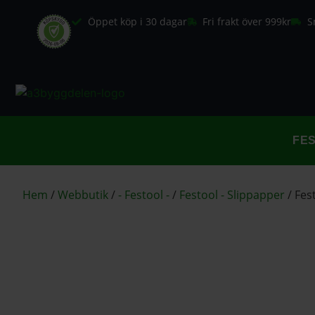
Öppet köp i 30 dagar
Fri frakt över 999kr
S
FE
Hem
/
Webbutik
/
- Festool -
/
Festool - Slippapper
/
Fes