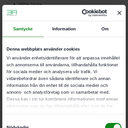
Håller länge
Heltäckande utsug
Hög avverkning
för spackel, filler, färg, lack och allmänt mycket
Samtycke
Information
Om
dammiga underlag
Beskrivning
Recensioner (0)
Denna webbplats använder cookies
Vi använder enhetsidentifierare för att anpassa innehållet
och annonserna till användarna, tillhandahålla funktioner
Passar till.
RO 150, ES 150, ETS 150, ETSC 2 150, ETS
för sociala medier och analysera vår trafik. Vi
EC 150, LEX 150, WTS 150
vidarebefordrar även sådana identifierare och annan
Antal.
10st
information från din enhet till de sociala medier och
annons- och analysföretag som vi samarbetar med.
Dessa kan i sin tur kombinera informationen med annan
Det finns inga recensioner än.
information som du har tillhandahållit eller som de har
samlat in när du har använt deras tjänster.
Bli först med att recensera ”Festool Nätslippapper
D150 P240 GR NET/10”
Samtyckesval
Du måste vara
inloggad
för att skriva en recension.
Nödvändig