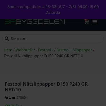
Sommaröppettider v.28-32 (6/7 - 7/8) 06.00-15.00
Avfärda
0
Hem
/
Webbutik
/
- Festool -
/
Festool - Slippapper
/
Festool Nätslippapper D150 P240 GR NET/10
Festool Nätslippapper D150 P240 GR
NET/10
Art. nr
578654