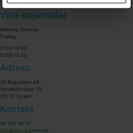
556341-4290
Org. nr:
Våra öppettider
Måndag-Torsdag:
Fredag:
07:00-16:00
07:00-15:00
Adress
3A Byggdelen AB
Vendelsövägen 35
135 51 Tyresö
Kontakt
08 798 98 97
info@3abyggdelen.se