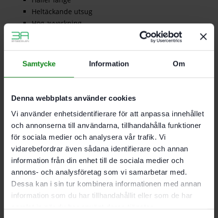
Heltäckande utsug
Hög avverkning
för spackel, filler, färg, lack och allmänt mycket
dammiga underlag
Samtycke
Information
Om
Beskrivning
Recensioner (0)
Denna webbplats använder cookies
Passar till.
RO 150, ES 150, ETS 150, ETSC 2 150, ETS EC
Vi använder enhetsidentifierare för att anpassa innehållet
150, LEX 150, WTS 150
och annonserna till användarna, tillhandahålla funktioner
Antal.
10st
för sociala medier och analysera vår trafik. Vi
vidarebefordrar även sådana identifierare och annan
information från din enhet till de sociala medier och
Det finns inga recensioner än.
annons- och analysföretag som vi samarbetar med.
Dessa kan i sin tur kombinera informationen med annan
Bli först med att recensera ”Festool Nätslippapper
information som du har tillhandahållit eller som de har
D150 P80 GR NET/10”
Du måste vara
inloggad
för att skriva en recension.
samlat in när du har använt deras tjänster.