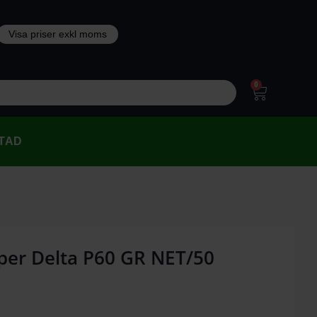
0
TAD
per Delta P60 GR NET/50