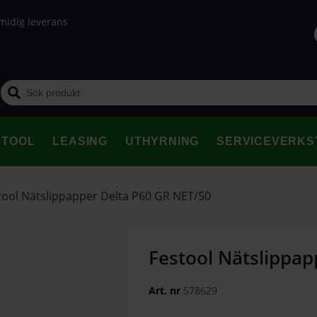
midig leverans
STOOL
LEASING
UTHYRNING
SERVICEVERKS
tool Nätslippapper Delta P60 GR NET/50
Festool Nätslippap
Art. nr
578629