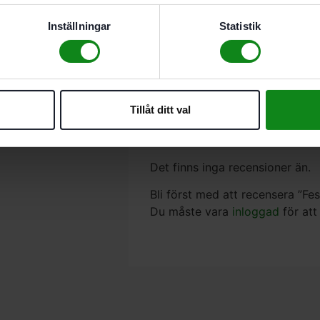
Heltäckande utsug
Hög avverkning
Inställningar
Statistik
för spackel, filler, färg, la
Beskrivning
Recensioner (0)
Tillåt ditt val
Passar till. DTS 400. DTSC 40
Antal.
50st
Det finns inga recensioner än.
Bli först med att recensera ”F
Du måste vara
inloggad
för att