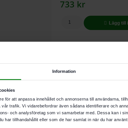
733
kr
Lägg till
I leverantörslager. Skickas inom 5
För ett perfekt 
Information
Nätslippappret Granat Net är den 
mycket. Den öppna nätstrukturen g
cookies
slipeffekt och hållbart slippapper.
e för att anpassa innehållet och annonserna till användarna, tillh
användningsmöjligheter.
vår trafik. Vi vidarebefordrar även sådana identifierare och anna
nnons- och analysföretag som vi samarbetar med. Dessa kan i sin
För abrasiva material
har tillhandahållit eller som de har samlat in när du har använt 
Håller länge