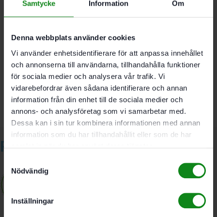
Samtycke
Information
Om
s 8 mm; D 10 mm; NL 30 mm; GL 60 mm
Denna webbplats använder cookies
Det finns inga recensioner än.
Vi använder enhetsidentifierare för att anpassa innehållet
och annonserna till användarna, tillhandahålla funktioner
Bli först med att recensera ”Festool Notfräs HW S8
för sociala medier och analysera vår trafik. Vi
D10/30”
Du måste vara
inloggad
för att skriva en recension.
vidarebefordrar även sådana identifierare och annan
information från din enhet till de sociala medier och
annons- och analysföretag som vi samarbetar med.
Dessa kan i sin tur kombinera informationen med annan
information som du har tillhandahållit eller som de har
Relaterade produkter
samlat in när du har använt deras tjänster.
Samtyckesval
Nödvändig
Inställningar