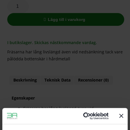
Lägg till i varukorg
I butikslager. Skickas nästkommande vardag.
Fräsarna har lång livslängd även vid nedsänkning tack vare
pålödda bottenskär i hårdmetall
Beskrivning
Teknisk Data
Recensioner (0)
Egenskaper
Fräsarna har lång livslängd även vid
nedsänkning tack vare pålödda bottenskär i
hårdmetall