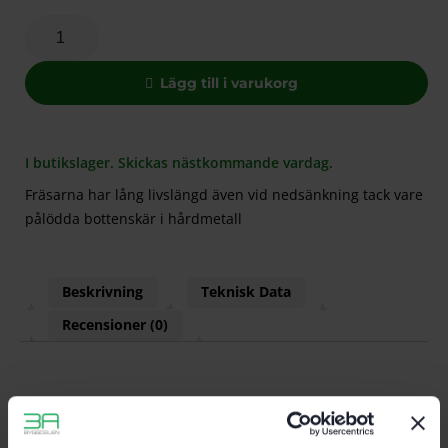
Lägg till i varukorg
I butikslager. Skickas nästkommande vardag.
Fräsarna har lång livslängd även vid nedsänkning tack vare
pålödda bottenskär i hårdmetall
Beskrivning
Teknisk Data
Recensioner (0)
Egenskaper