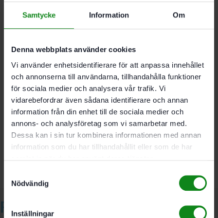
Fräsarna har lång livslängd även vid
nedsänkning tack vare pålödda bottenskär i
Samtycke
Information
Om
hårdmetall
Denna webbplats använder cookies
Vi använder enhetsidentifierare för att anpassa innehållet
D 16 mm; NL 30 mm; GL 65 mm; s 8 mm
och annonserna till användarna, tillhandahålla funktioner
för sociala medier och analysera vår trafik. Vi
vidarebefordrar även sådana identifierare och annan
Det finns inga recensioner än.
information från din enhet till de sociala medier och
annons- och analysföretag som vi samarbetar med.
Bli först med att recensera ”Festool Notfräs HW S8
Dessa kan i sin tur kombinera informationen med annan
D16/30”
information som du har tillhandahållit eller som de har
Du måste vara
inloggad
för att skriva en recension.
samlat in när du har använt deras tjänster.
Samtyckesval
Nödvändig
Relaterade produkter
Inställningar