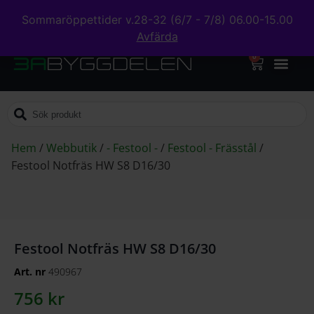
Sommaröppettider v.28-32 (6/7 - 7/8) 06.00-15.00
Avfärda
0
Hem
/
Webbutik
/
- Festool -
/
Festool - Frässtål
/
Festool Notfräs HW S8 D16/30
Festool Notfräs HW S8 D16/30
Art. nr
490967
756
kr