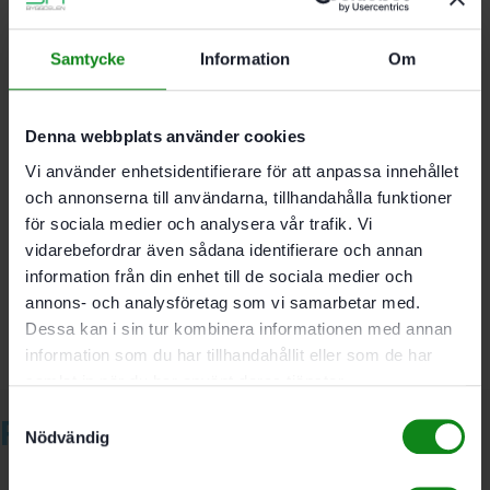
hårdmetall
De slipade bottenskären av hårdmetall ger
Samtycke
Information
Om
längre livslängd vid fräsning i skivmaterial.
s 8 mm; D 3 mm; NL 6 mm; GL 45 mm
Denna webbplats använder cookies
Vi använder enhetsidentifierare för att anpassa innehållet
och annonserna till användarna, tillhandahålla funktioner
Det finns inga recensioner än.
för sociala medier och analysera vår trafik. Vi
Bli först med att recensera ”Festool Notfräs HW S8
vidarebefordrar även sådana identifierare och annan
D3/6”
information från din enhet till de sociala medier och
Du måste vara
inloggad
för att skriva en recension.
annons- och analysföretag som vi samarbetar med.
Dessa kan i sin tur kombinera informationen med annan
information som du har tillhandahållit eller som de har
samlat in när du har använt deras tjänster.
Samtyckesval
Relaterade produkter
Nödvändig