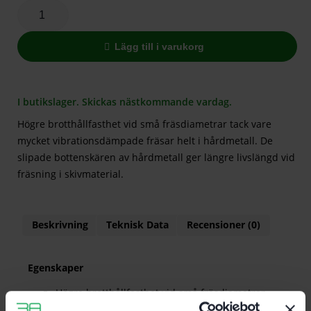
Lägg till i varukorg
I butikslager. Skickas nästkommande vardag.
Högre brotthållfasthet vid små fräsdiametrar tack vare
mycket vibrationsdämpade fräsar helt i hårdmetall. De
slipade bottenskären av hårdmetall ger längre livslängd vid
fräsning i skivmaterial.
Beskrivning
Teknisk Data
Recensioner (0)
Egenskaper
Högre brotthållfasthet vid små fräsdiametrar
tack vare mycket vibrationsdämpade fräsar helt i