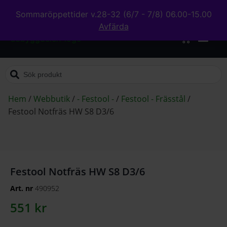
Sommaröppettider v.28-32 (6/7 - 7/8) 06.00-15.00
Avfärda
0
Hem
/
Webbutik
/
- Festool -
/
Festool - Frässtål
/
Festool Notfräs HW S8 D3/6
Festool Notfräs HW S8 D3/6
Art. nr
490952
551
kr