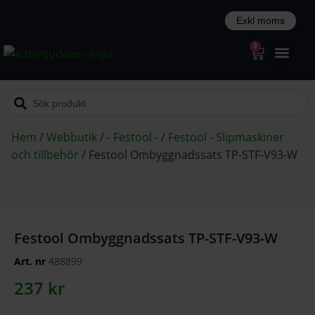
0
Hem
/
Webbutik
/
- Festool -
/
Festool - Slipmaskiner
och tillbehör
/
Festool Ombyggnadssats TP-STF-V93-W
Festool Ombyggnadssats TP-STF-V93-W
Art. nr
488899
237
kr