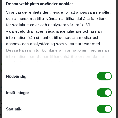
Bli först med att recensera ”Festool Ombyggnadssats
Denna webbplats använder cookies
TP-STF-V93-W”
Vi använder enhetsidentifierare för att anpassa innehållet
Du måste vara
inloggad
för att skriva en recension.
och annonserna till användarna, tillhandahålla funktioner
för sociala medier och analysera vår trafik. Vi
vidarebefordrar även sådana identifierare och annan
information från din enhet till de sociala medier och
Relaterade produkter
annons- och analysföretag som vi samarbetar med.
Dessa kan i sin tur kombinera informationen med annan
information som du har tillhandahållit eller som de har
samlat in när du har använt deras tjänster.
Samtyckesval
Nödvändig
3A Byggdelen
Inställningar
Vi är återförsäljare av elverktyg, tillbehör, infästning och
förbrukningsmaterial. Vi har en fysisk butik och
Statistik
serviceverkstad i Stockholm samt en e-handel för hela