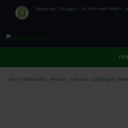
Öppet köp i 30 dagar
Fri frakt över 999kr
S
FE
Hem
/
Webbutik
/
- Festool -
/
Festool - Sågklingor
/
Fest