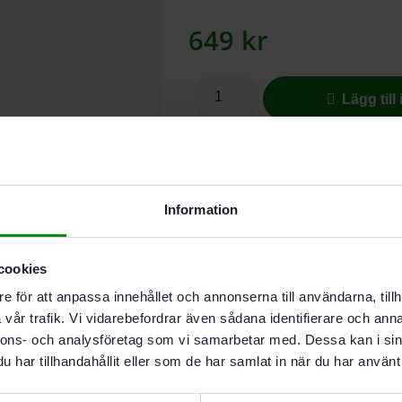
649
kr
Lägg till
I butikslager. Skickas nästkomma
Information
För snabb sågning med liten kraftan
Konstruerad för hårda och mjuka t
cookies
e för att anpassa innehållet och annonserna till användarna, tillh
Beskrivning
vår trafik. Vi vidarebefordrar även sådana identifierare och anna
Teknisk Data
nnons- och analysföretag som vi samarbetar med. Dessa kan i sin
Recensioner (0)
har tillhandahållit eller som de har samlat in när du har använt 
Egenskaper