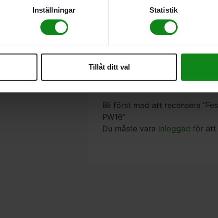
För snabb sågning med lite
Inställningar
Statistik
massivt trä
Konstruerad för hårda och
För CS 50
Diameter 190 mm; Snittbredd 2
Tillåt ditt val
Spånvinkel 28 °; Tandform PW
Det finns inga recensioner än.
Bli först med att recensera ”Fe
PW16”
Du måste vara
inloggad
för att