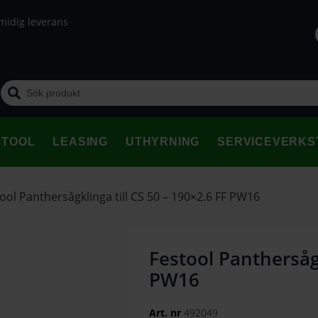
midig leverans
STOOL
LEASING
UTHYRNING
SERVICEVERKS
ool Panthersågklinga till CS 50 – 190×2.6 FF PW16
Festool Panthersågk
PW16
Art. nr
492049