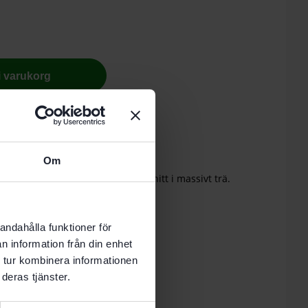
 i varukorg
nde vardag.
Om
strängning. Speciellt vid längdsnitt i massivt trä.
räslag.
andahålla funktioner för
n information från din enhet
 tur kombinera informationen
deras tjänster.