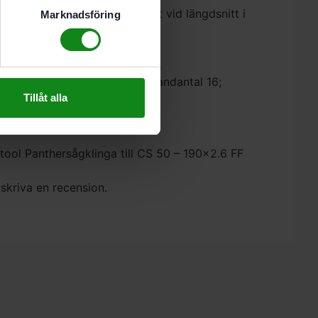
n kraftansträngning. Speciellt vid längdsnitt i
Marknadsföring
 mjuka träslag
.6 mm; Borrnings-Ø FF mm; Tandantal 16;
Tillåt alla
stool Panthersågklinga till CS 50 – 190×2.6 FF
 skriva en recension.