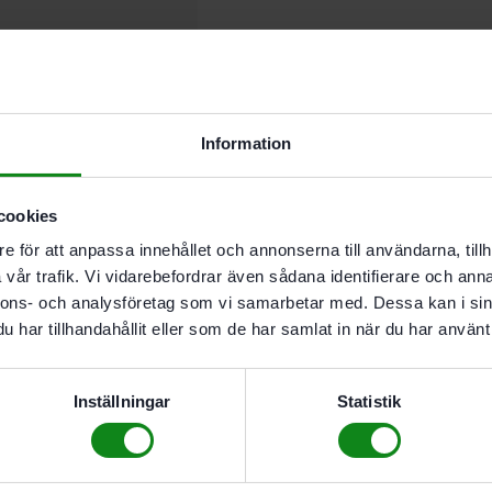
Lägg till
Information
I butikslager. Skickas nästkomma
cookies
e för att anpassa innehållet och annonserna till användarna, tillh
Recensioner (0)
vår trafik. Vi vidarebefordrar även sådana identifierare och anna
Det finns inga recensioner än.
nnons- och analysföretag som vi samarbetar med. Dessa kan i sin
Bli först med att recensera ”F
har tillhandahållit eller som de har samlat in när du har använt 
Du måste vara
inloggad
för att
Inställningar
Statistik