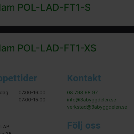
å dam POL-LAD-FT1-S
å dam POL-LAD-FT1-XS
ppettider
Kontakt
dag:
07:00-16:00
08 798 98 97
07:00-15:00
info@3abyggdelen.se
verkstad@3abyggdelen.se
s
Följ oss
n AB
en 35