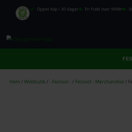
Öppet köp i 30 dagar
Fri frakt över 999kr
S
FE
Hem
/
Webbutik
/
- Festool -
/
Festool - Merchandise
/
F