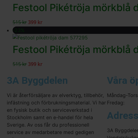
Festool Pikétröja mörkbl
515
kr
399
kr
-23%
Festool Pikétröja mörkbl
515
kr
399
kr
3A Byggdelen
Våra ö
Vi är återförsäljare av elverktyg, tillbehör,
Måndag-Tors
infästning och förbrukningsmaterial. Vi har
Fredag:
en fysisk butik och serviceverkstad i
Adres
Stockholm samt en e-handel för hela
Sverige. Av oss får du professionell
3A Byggdele
service av medarbetare med gedigen
Vendelsöväg