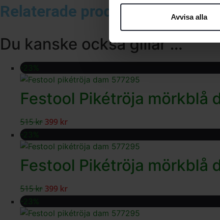
Relaterade produkter
Avvisa alla
Du kanske också gillar …
-23%
Festool Pikétröja mörkbl
515
kr
399
kr
-23%
Festool Pikétröja mörkbl
515
kr
399
kr
-23%