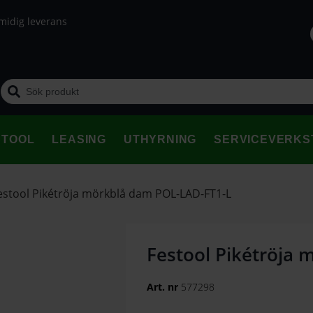
midig leverans
STOOL
LEASING
UTHYRNING
SERVICEVERKS
estool Pikétröja mörkblå dam POL-LAD-FT1-L
Festool Pikétröja
Art. nr
577298