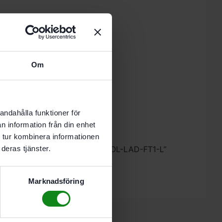
 i varukorg
Om
nde vardag.
andahålla funktioner för
n information från din enhet
 tur kombinera informationen
estool Pikétröja mörkblå dam POL-LAD-FT1-L”
deras tjänster.
 skriva en recension.
Marknadsföring