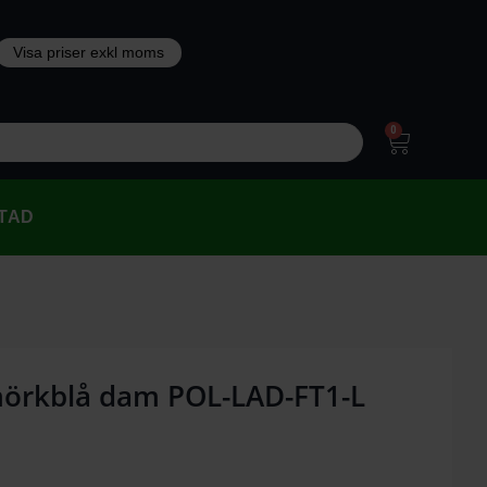
0
TAD
 mörkblå dam POL-LAD-FT1-L