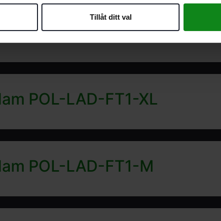
Tillåt ditt val
å dam POL-LAD-FT1-XL
å dam POL-LAD-FT1-M