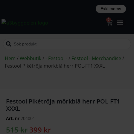
0
Hem
/
Webbutik
/
- Festool -
/
Festool - Merchandise
/
Festool Pikétröja mörkblå herr POL-FT1 XXXL
Festool Pikétröja mörkblå herr POL-FT1
XXXL
Art. nr
204001
515
kr
399
kr