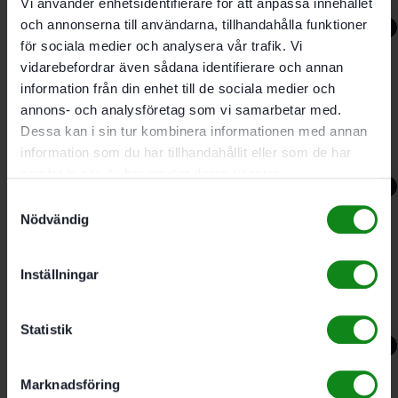
515
kr
399
kr
Vi använder enhetsidentifierare för att anpassa innehållet
och annonserna till användarna, tillhandahålla funktioner
-23%
för sociala medier och analysera vår trafik. Vi
vidarebefordrar även sådana identifierare och annan
Festool Pikétröja mörkblå
information från din enhet till de sociala medier och
herr POL-FT1 L
annons- och analysföretag som vi samarbetar med.
Dessa kan i sin tur kombinera informationen med annan
information som du har tillhandahållit eller som de har
515
kr
399
kr
samlat in när du har använt deras tjänster.
-23%
Samtyckesval
Nödvändig
Festool Pikétröja mörkblå
herr POL-FT1 M
Inställningar
515
kr
399
kr
Statistik
-23%
Marknadsföring