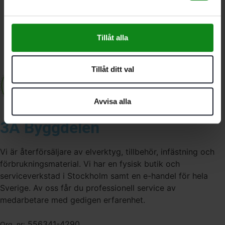
Festool Pikétröja mörkblå
herr POL-FT1 S
Tillåt alla
515
kr
399
kr
Tillåt ditt val
Avvisa alla
3A Byggdelen
Vi är återförsäljare av elverktyg, tillbehör, infästning och
förbrukningsmaterial. Vi har en fysisk butik och
serviceverkstad i Stockholm samt en e-handel för hela
Sverige. Av oss får du professionell service av
medarbetare med gedigen erfarenhet.
556341-4290
Org. nr: