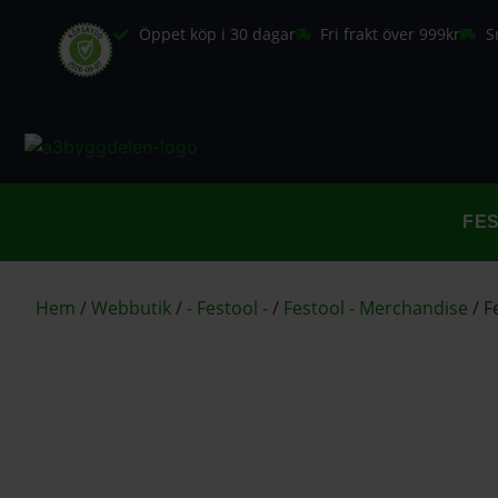
Öppet köp i 30 dagar
Fri frakt över 999kr
S
FE
Hem
/
Webbutik
/
- Festool -
/
Festool - Merchandise
/
F