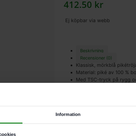
412.50
kr
Ej köpbar via webb
Beskrivning
Recensioner (0)
Klassisk, mörkblå pikétrö
Material: piké av 100 % b
Med TSC-tryck på rygg o
Det finns inga recensioner än.
Bli först med att recensera ”F
Du måste vara
inloggad
för att
Information
cookies