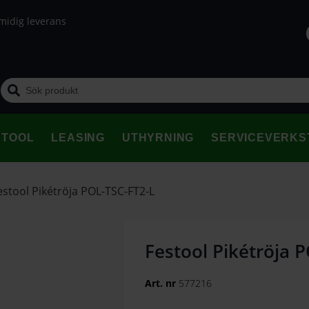
midig leverans
STOOL
LEASING
UTHYRNING
SERVICEVERKS
estool Pikétröja POL-TSC-FT2-L
Festool Pikétröja 
Art. nr
577216