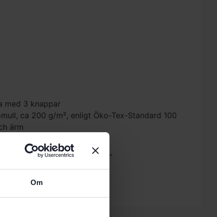
ja med 3 knappar
omull, ca 200 g/m², enligt Öko-Tex-Standard 100
ch ärm
estool Pikétröja POL-TSC-FT2-L”
 skriva en recension.
Om