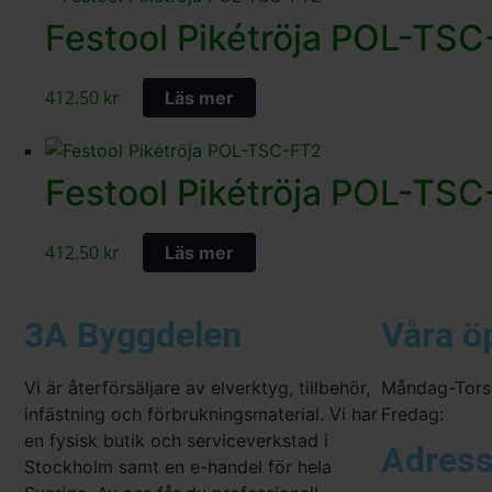
Festool Pikétröja POL-TS
412.50
kr
Läs mer
Festool Pikétröja POL-TS
412.50
kr
Läs mer
3A Byggdelen
Våra ö
Vi är återförsäljare av elverktyg, tillbehör,
Måndag-Tors
infästning och förbrukningsmaterial. Vi har
Fredag:
en fysisk butik och serviceverkstad i
Adres
Stockholm samt en e-handel för hela