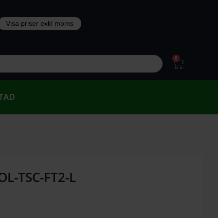
0
TAD
POL-TSC-FT2-L