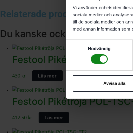
Vi använder enhetsidentifierar
Relaterade produkter
sociala medier och analysera 
till de sociala medier och a
med annan information som du 
Du kanske också gillar …
Samtyckesval
Nödvändig
Festool Pikétröja POL-TS
430
kr
Läs mer
Avvisa alla
Festool Pikétröja POL-TS
412.50
kr
Läs mer