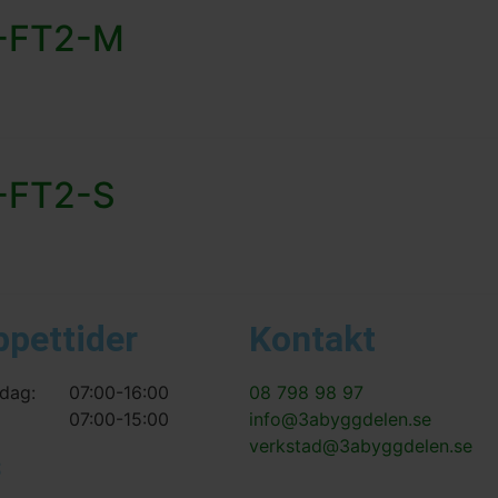
C-FT2-M
C-FT2-S
ppettider
Kontakt
dag:
07:00-16:00
08 798 98 97
07:00-15:00
info@3abyggdelen.se
verkstad@3abyggdelen.se
s