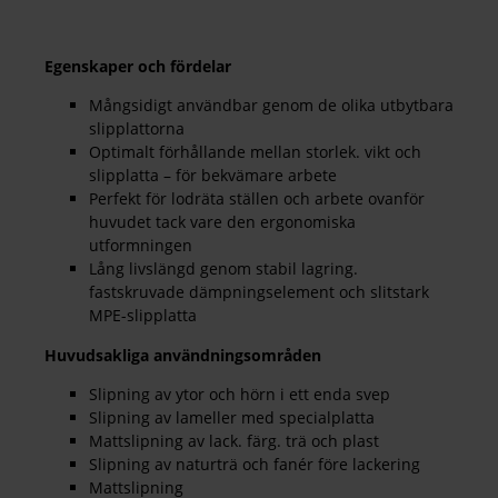
Egenskaper och fördelar
Mångsidigt användbar genom de olika utbytbara
slipplattorna
Optimalt förhållande mellan storlek. vikt och
slipplatta – för bekvämare arbete
Perfekt för lodräta ställen och arbete ovanför
huvudet tack vare den ergonomiska
utformningen
Lång livslängd genom stabil lagring.
fastskruvade dämpningselement och slitstark
MPE-slipplatta
Huvudsakliga användningsområden
Slipning av ytor och hörn i ett enda svep
Slipning av lameller med specialplatta
Mattslipning av lack. färg. trä och plast
Slipning av naturträ och fanér före lackering
Mattslipning