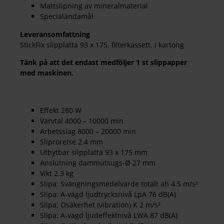
Mattslipning av mineralmaterial
Specialändamål
Leveransomfattning
StickFix slipplatta 93 x 175. filterkassett. i kartong
Tänk på att det endast medföljer 1 st slippapper
med maskinen.
Effekt 280 W
Varvtal 4000 – 10000 min
Arbetsslag 8000 – 20000 min
Sliprörelse 2.4 mm
Utbytbar slipplatta 93 x 175 mm
Anslutning dammutsugs-Ø 27 mm
Vikt 2.3 kg
Slipa: Svängningsmedelvärde totalt ah 4.5 m/s²
Slipa: A-vägd ljudtrycksnivå LpA 76 dB(A)
Slipa: Osäkerhet (vibration) K 2 m/s²
Slipa: A-vägd ljudeffektnivå LWA 87 dB(A)