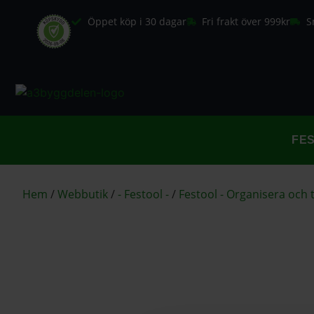
Öppet köp i 30 dagar
Fri frakt över 999kr
S
FE
Hem
/
Webbutik
/
- Festool -
/
Festool - Organisera och