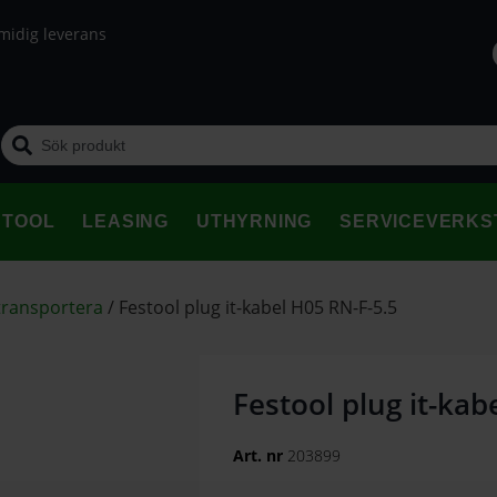
midig leverans
STOOL
LEASING
UTHYRNING
SERVICEVERKS
 transportera
/
Festool plug it-kabel H05 RN-F-5.5
Festool plug it-kab
Art. nr
203899