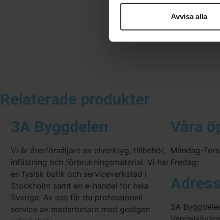
Avvisa alla
Relaterade produkter
3A Byggdelen
Våra ö
Vi är återförsäljare av elverktyg, tillbehör,
Måndag-Tors
infästning och förbrukningsmaterial. Vi har
Fredag:
en fysisk butik och serviceverkstad i
Adres
Stockholm samt en e-handel för hela
Sverige. Av oss får du professionell
3A Byggdele
service av medarbetare med gedigen
Vendelsöväg