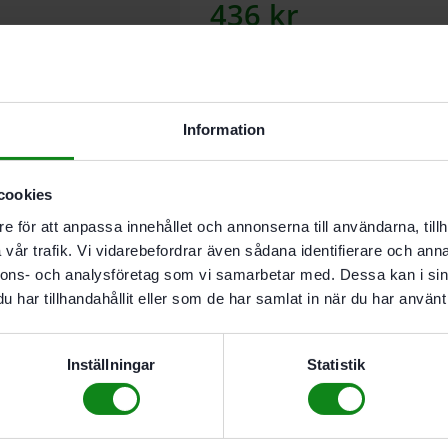
436
kr
Lägg till
Information
I butikslager. Skickas nästkomma
cookies
e för att anpassa innehållet och annonserna till användarna, tillh
Beskrivning
Teknisk Data
vår trafik. Vi vidarebefordrar även sådana identifierare och anna
nnons- och analysföretag som vi samarbetar med. Dessa kan i sin
Gummikabel
har tillhandahållit eller som de har samlat in när du har använt 
Längd 5.5 m
Inställningar
Statistik
Det finns inga recensioner än