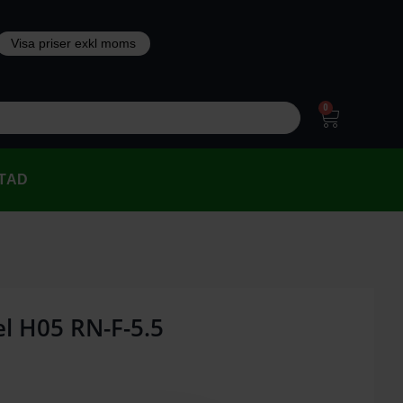
0
TAD
el H05 RN-F-5.5