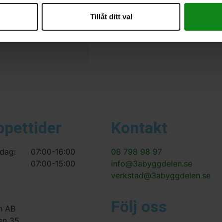
Bli först med att recensera 
Tillåt ditt val
Du måste vara
inloggad
för 
ppettider
Kontakt
dag:
07:00-16:00
08 798 98 97
07:00-15:00
info@3abyggdelen.se
verkstad@3abyggdelen.se
s
Följ oss
n AB
en 35