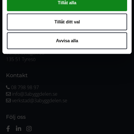
Tillåt alla
Måndag-Torsdag:
07:00-16:00
Fredag:
07:00-15:00
Tillåt ditt val
Adress
Avvisa alla
3A Byggdelen AB
Vendelsövägen 35
135 51 Tyresö
Kontakt
08 798 98 97
info@3abyggdelen.se
verkstad@3abyggdelen.se
Följ oss