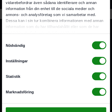
Relaterade produkter
vidarebefordrar även sådana identifierare och annan
information från din enhet till de sociala medier och
annons- och analysföretag som vi samarbetar med.
Dessa kan i sin tur kombinera informationen med annan
information som du har tillhandahållit eller som de har
samlat in när du har använt deras tjänster.
Samtyckesval
Nödvändig
3A Byggdelen
Inställningar
Vi är återförsäljare av elverktyg, tillbehör, infästning och
förbrukningsmaterial. Vi har en fysisk butik och
Statistik
serviceverkstad i Stockholm samt en e-handel för hela
Sverige. Av oss får du professionell service av
medarbetare med gedigen erfarenhet.
Marknadsföring
556341-4290
Org. nr:
Våra öppettider