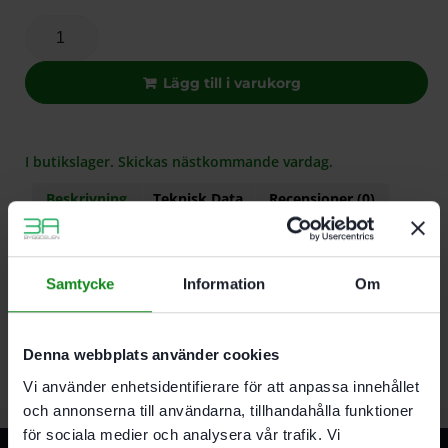
Lägg till i varukorg
I butikslager. Skickas nästkommande vardag.
Beskrivning
Teknisk Data
Recensioner (0)
Egenskaper
Samtycke
Information
Om
För RO 150 FEQ
FastFix
För fastsättning av polertillbehör
Denna webbplats använder cookies
Vi använder enhetsidentifierare för att anpassa innehållet
och annonserna till användarna, tillhandahålla funktioner
för sociala medier och analysera vår trafik. Vi