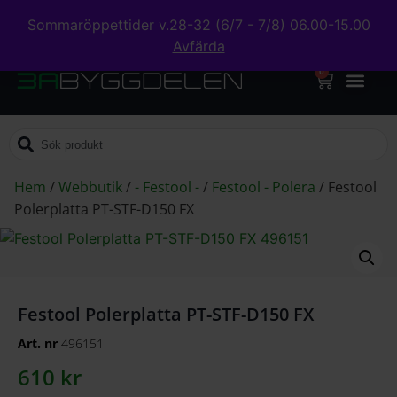
Sommaröppettider v.28-32 (6/7 - 7/8) 06.00-15.00
Avfärda
0
Hem
/
Webbutik
/
- Festool -
/
Festool - Polera
/
Festool
Polerplatta PT-STF-D150 FX
Festool Polerplatta PT-STF-D150 FX
Art. nr
496151
610
kr