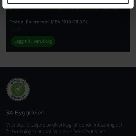
Festool Polermedel MPA 5010 OR 0.5L
575
kr
Lägg till i varukorg
3A Byggdelen
Vi är återförsäljare av elverktyg, tillbehör, infästning och
förbrukningsmaterial. Vi har en fysisk butik och