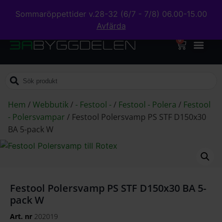
Sommaröppettider v.28-32 (6/7 - 7/8) 06.00-15.00
Avfärda
0
Hem
/
Webbutik
/
- Festool -
/
Festool - Polera
/
Festool
- Polersvampar
/
Festool Polersvamp PS STF D150x30
BA 5-pack W
Festool Polersvamp PS STF D150x30 BA 5-
pack W
Art. nr
202019