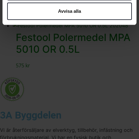
11010 WH 0.5L
Avvisa alla
479
kr
Festool Polermedel MPA
5010 OR 0.5L
575
kr
3A Byggdelen
Vi är återförsäljare av elverktyg, tillbehör, infästning och
förbrukningsmaterial. Vi har en fysisk butik och