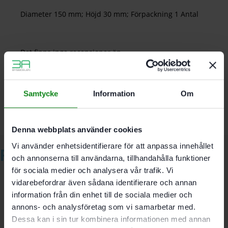
Diameter 150 mm; Höjd 30 mm; Förpackning 1 Antal
Det finns inga recensioner än.
Bli först med att recensera ”Festool Polersvamp PS STF
D150x30 WH/1”
Du måste vara
inloggad
för att skriva en recension.
Samtycke
Information
Om
Denna webbplats använder cookies
Vi använder enhetsidentifierare för att anpassa innehållet
Relaterade produkter
och annonserna till användarna, tillhandahålla funktioner
för sociala medier och analysera vår trafik. Vi
vidarebefordrar även sådana identifierare och annan
information från din enhet till de sociala medier och
Festool Rengöringsspray
annons- och analysföretag som vi samarbetar med.
MPA F+/0.5L
Dessa kan i sin tur kombinera informationen med annan