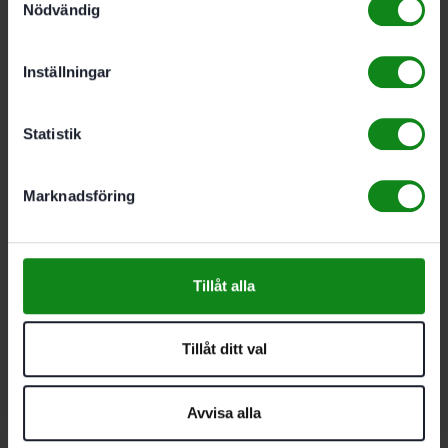
Nödvändig
Inställningar
Festool Polermedel MPA 9010 BL/0.5L
479
kr
Statistik
Lägg till i varukorg
Marknadsföring
Festool Polermedel MPA 11010 WH 0.5L
Tillåt alla
479
kr
Tillåt ditt val
Lägg till i varukorg
Avvisa alla