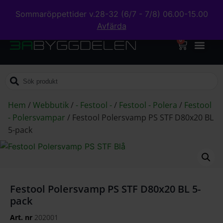
Sommaröppettider v.28-32 (6/7 - 7/8) 06.00-15.00
Avfärda
0
Hem
/
Webbutik
/
- Festool -
/
Festool - Polera
/
Festool
- Polersvampar
/
Festool Polersvamp PS STF D80x20 BL
5-pack
Festool Polersvamp PS STF D80x20 BL 5-
pack
Art. nr
202001