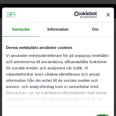
Relaterade produkter
Samtycke
Information
Om
Festool Rengöringsspray MPA F+/0.5L
336
kr
Denna webbplats använder cookies
Lägg till i varukorg
Vi använder enhetsidentifierare för att anpassa innehållet
och annonserna till användarna, tillhandahålla funktioner
för sociala medier och analysera vår trafik. Vi
vidarebefordrar även sådana identifierare och annan
information från din enhet till de sociala medier och
annons- och analysföretag som vi samarbetar med.
Festool Sprayförsegling MPA SV+/0.5L
Dessa kan i sin tur kombinera informationen med annan
424
kr
information som du har tillhandahållit eller som de har
Lägg till i varukorg
samlat in när du har använt deras tjänster.
Samtyckesval