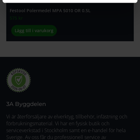
Festool Polermedel MPA 5010 OR 0.5L
575
kr
Lägg till i varukorg
3A Byggdelen
Vi är återförsäljare av elverktyg, tillbehör, infästning och
förbrukningsmaterial. Vi har en fysisk butik och
serviceverkstad i Stockholm samt en e-handel för hela
Sverige. Av oss får du professionell service av