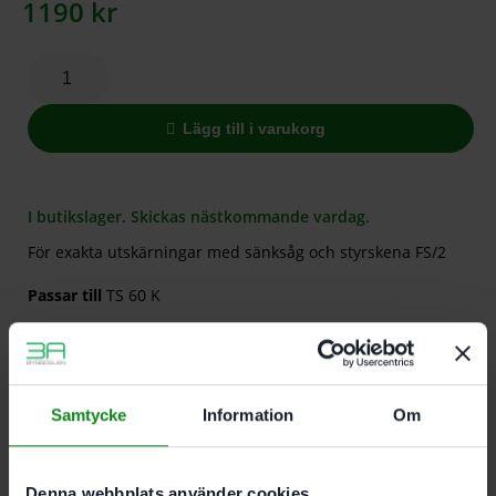
1190
kr
Lägg till i varukorg
I butikslager. Skickas nästkommande vardag.
För exakta utskärningar med sänksåg och styrskena FS/2
Passar till
TS 60 K
Recensioner (0)
Samtycke
Information
Om
Det finns inga recensioner än.
Bli först med att recensera ”Festool Positionsindikator
för sänksnitt FS-EP TS60”
Denna webbplats använder cookies