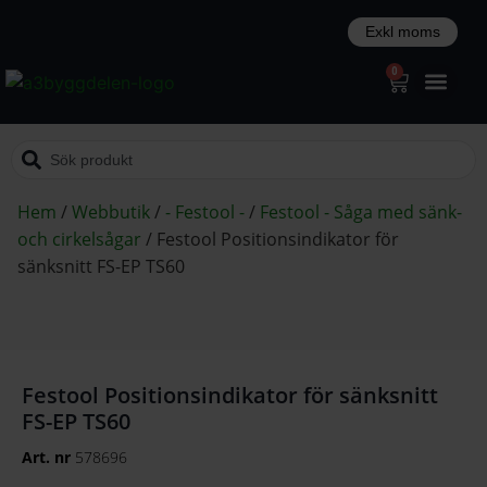
0
Hem
/
Webbutik
/
- Festool -
/
Festool - Såga med sänk-
och cirkelsågar
/
Festool Positionsindikator för
sänksnitt FS-EP TS60
Festool Positionsindikator för sänksnitt
FS-EP TS60
Art. nr
578696