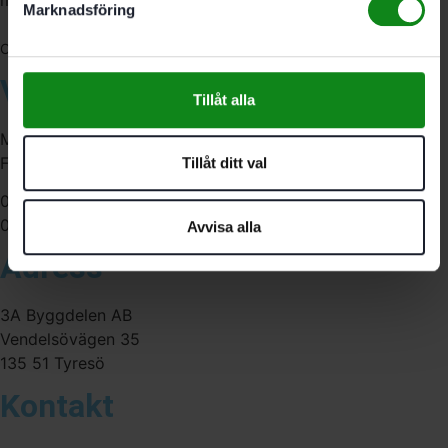
medarbetare med gedigen erfarenhet.
Marknadsföring
556341-4290
Org. nr:
Våra öppettider
Tillåt alla
Måndag-Torsdag:
Fredag:
Tillåt ditt val
07:00-16:00
07:00-15:00
Avvisa alla
Adress
3A Byggdelen AB
Vendelsövägen 35
135 51 Tyresö
Kontakt