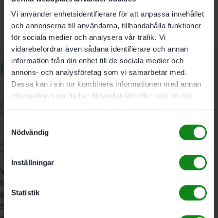
Du måste vara
inloggad
för att skriva en recension.
Vi använder enhetsidentifierare för att anpassa innehållet
och annonserna till användarna, tillhandahålla funktioner
för sociala medier och analysera vår trafik. Vi
vidarebefordrar även sådana identifierare och annan
information från din enhet till de sociala medier och
Relaterade produkter
annons- och analysföretag som vi samarbetar med.
Dessa kan i sin tur kombinera informationen med annan
information som du har tillhandahållit eller som de har
samlat in när du har använt deras tjänster.
Samtyckesval
Nödvändig
3A Byggdelen
Inställningar
Vi är återförsäljare av elverktyg, tillbehör, infästning och
förbrukningsmaterial. Vi har en fysisk butik och
Statistik
serviceverkstad i Stockholm samt en e-handel för hela
Sverige. Av oss får du professionell service av