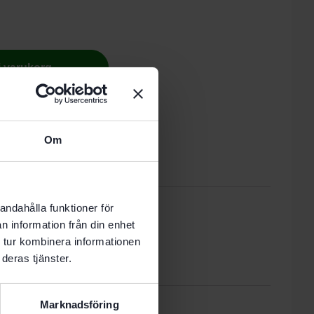
 i varukorg
nde vardag.
Om
Recensioner (0)
andahålla funktioner för
n information från din enhet
 tur kombinera informationen
0. DS 400
deras tjänster.
rasiva material
Marknadsföring