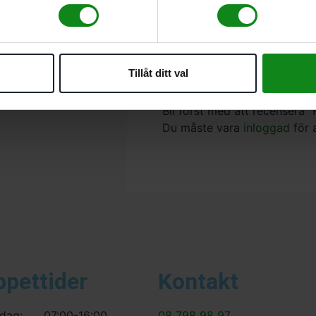
Mått längd x bredd 100 x 1
Förpackning 2 st
Tillåt ditt val
Det finns inga recensioner än
Bli först med att recensera
Du måste vara
inloggad
för 
ppettider
Kontakt
dag:
07:00-16:00
08 798 98 97