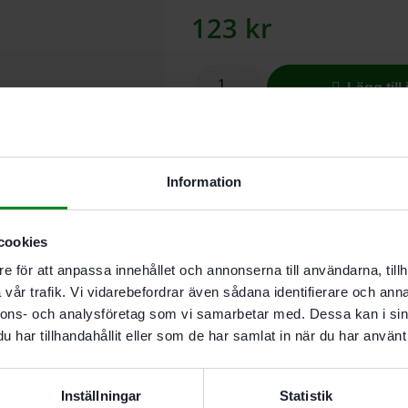
123
kr
Lägg till
I butikslager. Skickas nästkomma
Information
Beskrivning
Teknisk Data
cookies
e för att anpassa innehållet och annonserna till användarna, tillh
Egenskaper
vår trafik. Vi vidarebefordrar även sådana identifierare och anna
nnons- och analysföretag som vi samarbetar med. Dessa kan i sin
För DTS 400. DTSC 40
har tillhandahållit eller som de har samlat in när du har använt 
Används vid kraftigt ab
Inställningar
Statistik
Höjd 2 mm