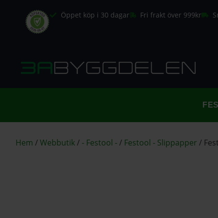
Öppet köp i 30 dagar
Fri frakt över 999kr
S
FE
Hem
/
Webbutik
/
- Festool -
/
Festool - Slippapper
/
Fes