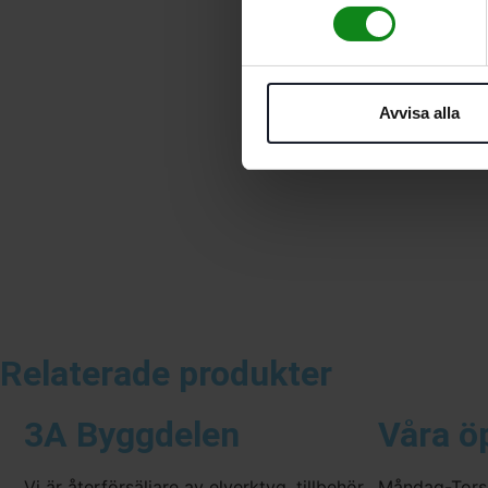
Avvisa alla
Relaterade produkter
3A Byggdelen
Våra ö
Vi är återförsäljare av elverktyg, tillbehör,
Måndag-Tors