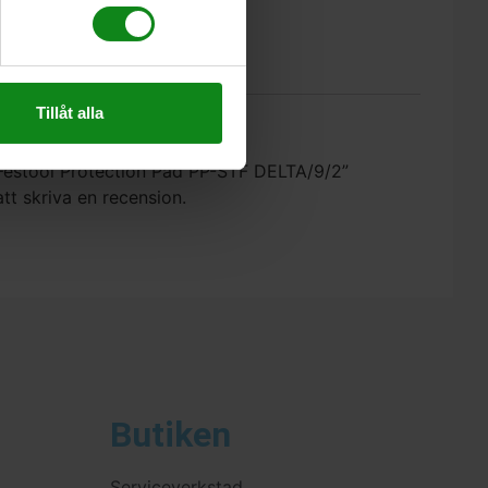
50 mm
Tillåt alla
.
 ”Festool Protection Pad PP-STF DELTA/9/2”
att skriva en recension.
Butiken
Serviceverkstad