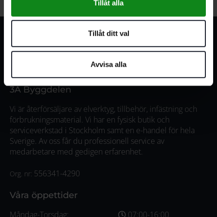
Tillåt alla
Tillåt ditt val
Avvisa alla
3A Byggdelen
Vi är återförsäljare av elverktyg, tillbehör, infästning och
förbrukningsmaterial. Vi har en fysisk butik och
serviceverkstad i Stockholm samt en e-handel för hela
Sverige. Av oss får du professionell service av
medarbetare med gedigen erfarenhet.
556341-4290
Org. nr:
Våra öppettider
Måndag-Torsdag:
07:00-16:00