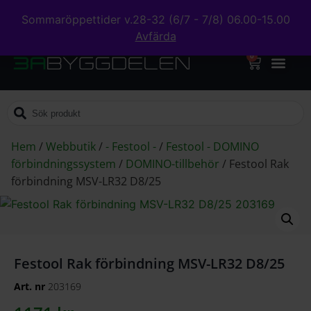
Sommaröppettider v.28-32 (6/7 - 7/8) 06.00-15.00
Avfärda
0
Hem
/
Webbutik
/
- Festool -
/
Festool - DOMINO
förbindningssystem
/
DOMINO-tillbehör
/
Festool Rak
förbindning MSV-LR32 D8/25
Festool Rak förbindning MSV-LR32 D8/25
Art. nr
203169