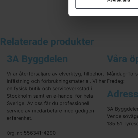
Relaterade produkter
3A Byggdelen
Våra ö
Vi är återförsäljare av elverktyg, tillbehör,
Måndag-Tors
infästning och förbrukningsmaterial. Vi har
Fredag:
en fysisk butik och serviceverkstad i
Adres
Stockholm samt en e-handel för hela
Sverige. Av oss får du professionell
3A Byggdele
service av medarbetare med gedigen
Vendelsöväg
erfarenhet.
135 51 Tyres
556341-4290
Org. nr: