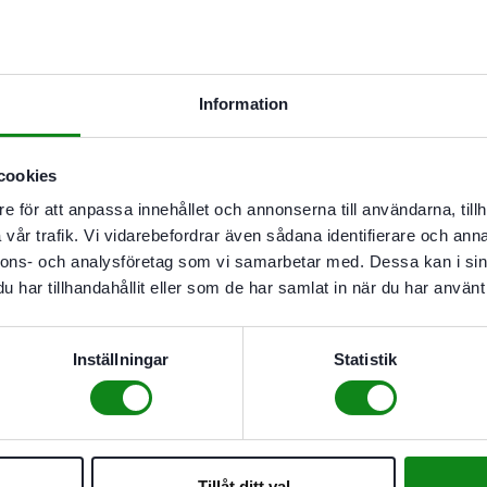
665
kr
Lägg till
Information
cookies
I butikslager. Skickas nästkomma
e för att anpassa innehållet och annonserna till användarna, tillh
vår trafik. Vi vidarebefordrar även sådana identifierare och anna
Beskrivning
nnons- och analysföretag som vi samarbetar med. Dessa kan i sin
Recensioner (0)
har tillhandahållit eller som de har samlat in när du har använt 
Komplett med stödben
För användning av handö
rälsstyrsystemet FS
Inställningar
Statistik
Utan stänger
Det finns inga recensioner än.
Bli först med att recensera ”F
Du måste vara
inloggad
för att
Tillåt ditt val