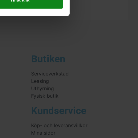
Butiken
Serviceverkstad
Leasing
Uthyrning
Fysisk butik
Kundservice
Köp- och leveransvillkor
Mina sidor