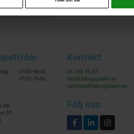
ppettider
Kontakt
dag:
07:00-16:00
08 798 98 97
07:00-15:00
info@3abyggdelen.se
verkstad@3abyggdelen.se
s
Följ oss
n AB
en 35
ö