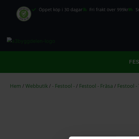
Öppet köp i 30 dagar
Fri frakt över 999kr
S
FE
Hem
/
Webbutik
/
- Festool -
/
Festool - Fräsa
/
Festool - 