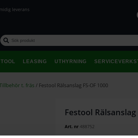
midig leverans
STOOL
LEASING
UTHYRNING
SERVICEVERKS
Tillbehör t. fräs
/
Festool Rälsanslag FS-OF 1000
Festool Rälsanslag
Art. nr
488752