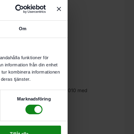
 i varukorg
Om
nde vardag.
andahålla funktioner för
n information från din enhet
 tur kombinera informationen
deras tjänster.
verfräsar OF900. OF1000. OF 1010 med
Marknadsföring
estool Rälsanslag FS-OF 1000”
 skriva en recension.
Tillåt alla