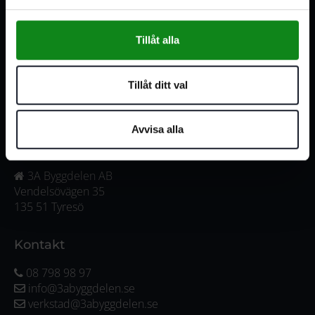
medarbetare med gedigen erfarenhet.
556341-4290
Org. nr:
Tillåt alla
Våra öppettider
Tillåt ditt val
Måndag-Torsdag:
07:00-16:00
Fredag:
07:00-15:00
Avvisa alla
Adress
3A Byggdelen AB
Vendelsövägen 35
135 51 Tyresö
Kontakt
08 798 98 97
info@3abyggdelen.se
verkstad@3abyggdelen.se