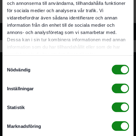
och annonserna till användarna, tillhandahålla funktioner
för sociala medier och analysera vår trafik. Vi
vidarebefordrar även sådana identifierare och annan
information från din enhet till de sociala medier och
Relaterade produkter
annons- och analysföretag som vi samarbetar med.
Dessa kan i sin tur kombinera informationen med annan
information som du har tillhandahållit eller som de har
samlat in när du har använt deras tjänster.
Samtyckesval
Nödvändig
Inställningar
3A Byggdelen
Statistik
Vi är återförsäljare av elverktyg, tillbehör, infästning och
förbrukningsmaterial. Vi har en fysisk butik och
serviceverkstad i Stockholm samt en e-handel för hela
Marknadsföring
Sverige. Av oss får du professionell service av