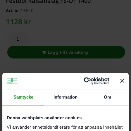
Festool Rälsanslag FS-OF 1400
Art. nr
492601
1128
kr
Lägg till i varukorg
I leverantörslager. Skickas inom 5-8 vardagar.
Beskrivning
Recensioner (0)
Samtycke
Information
Om
Egenskaper
För OF 1400
Denna webbplats använder cookies
Med fininställning för handöverfräs
Utan stänger
Vi använder enhetsidentifierare för att anpassa innehållet