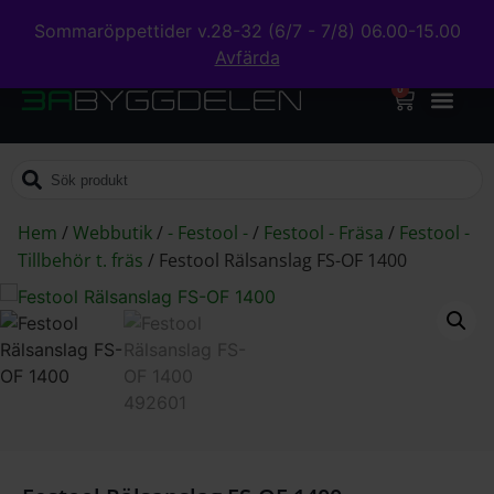
Sommaröppettider v.28-32 (6/7 - 7/8) 06.00-15.00
Avfärda
0
Hem
/
Webbutik
/
- Festool -
/
Festool - Fräsa
/
Festool -
Tillbehör t. fräs
/
Festool Rälsanslag FS-OF 1400