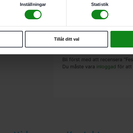
special-”TRION”-sticksågb
Inställningar
Statistik
längder). Dessa blad är e
snitt
För PS 200. PS 300. PSB 
För användning av sticks
Tillåt ditt val
Det finns inga recensioner än.
Bli först med att recensera ”F
Du måste vara
inloggad
för att