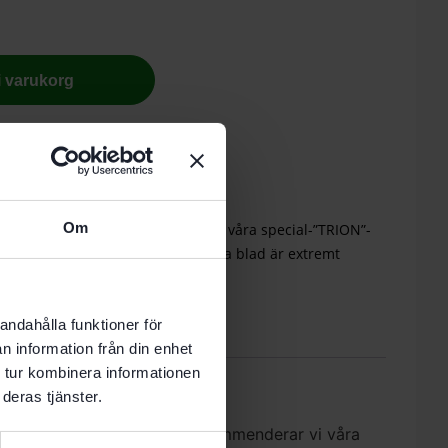
 i varukorg
nde vardag.
Om
ar och styrskena rekommenderar vi våra special-”TRION”-
de blad. kan fås i 3 längder). Dessa blad är extremt
riktiga snitt
andahålla funktioner för
oner (0)
n information från din enhet
 tur kombinera informationen
deras tjänster.
sticksågar och styrskena rekommenderar vi våra