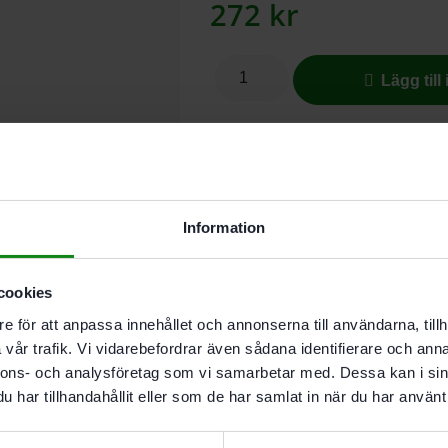
272
kr
Lägg till
I butikslager. Skickas nästkomma
Information
OBS!: För raka snitt med sticksåg
sticksågblad S 75/4 FSG (guldfärga
stabila och möjliggör därmed vinkel
cookies
e för att anpassa innehållet och annonserna till användarna, tillh
Beskrivning
Recensi
vår trafik. Vi vidarebefordrar även sådana identifierare och anna
nnons- och analysföretag som vi samarbetar med. Dessa kan i sin
Egenskaper
har tillhandahållit eller som de har samlat in när du har använt 
OBS!: För raka snitt med 