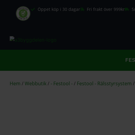
Öppet köp i 30 dagar
Fri frakt över 999kr
S
FE
Hem
/
Webbutik
/
- Festool -
/
Festool - Rälsstyrsystem