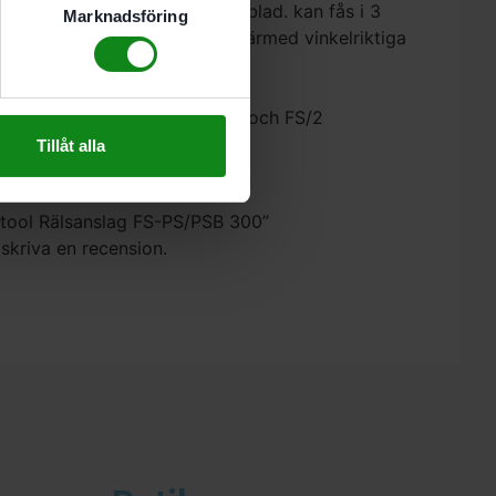
lad S 75/4 FSG (guldfärgade blad. kan fås i 3
Marknadsföring
xtremt stabila och möjliggör därmed vinkelriktiga
300. PS 2
ågar med rälsstyrsystemen FS och FS/2
Tillåt alla
estool Rälsanslag FS-PS/PSB 300”
 skriva en recension.