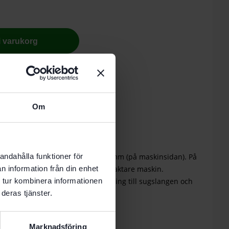
 i varukorg
tion.
Om
S/CT
lutningar
educerar en 36 mm-slang till 27 mm (på maskinsidan). På
andahålla funktioner för
m diameter anslutas till en kompaktare maskin.
n information från din enhet
på båda sidor för optimal anslutning till sugslangen och
 tur kombinera informationen
deras tjänster.
Marknadsföring