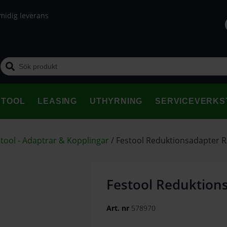
midig leverans
STOOL
LEASING
UTHYRNING
SERVICEVERKS
tool - Adaptrar & Kopplingar
/
Festool Reduktionsadapter 
Festool Reduktion
Art. nr
578970