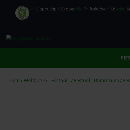
Öppet köp i 30 dagar
Fri frakt över 999kr
S
FE
Hem
/
Webbutik
/
- Festool -
/
Festool - Dammsuga
/
Fes