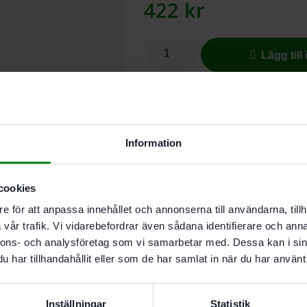
422
kr
Lägg till
Kontakta oss för leveransinforma
Information
Reduktionsadapter RM-D36/27-A
Reduktionsadaptern för säkra ans
cookies
Fast anslutningsbar adapter som r
e för att anpassa innehållet och annonserna till användarna, tillh
så vis kan även en slang med 36 m
vår trafik. Vi vidarebefordrar även sådana identifierare och anna
Adaptern har en bajonettkoppling 
nnons- och analysföretag som vi samarbetar med. Dessa kan i sin
maskinen.
har tillhandahållit eller som de har samlat in när du har använt 
Inställningar
Statistik