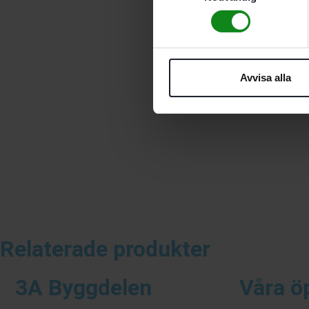
Avvisa alla
Relaterade produkter
3A Byggdelen
Våra ö