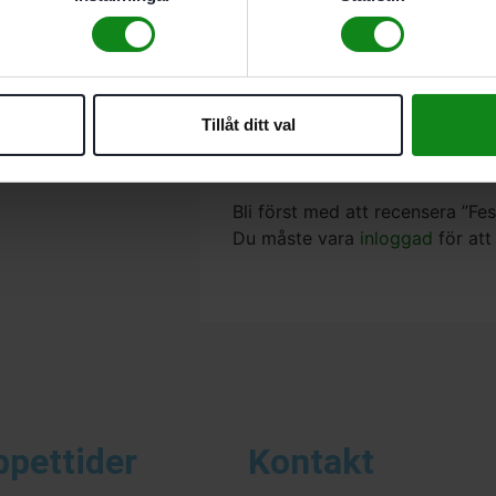
Teknisk Data
Recensioner (0)
Tillåt ditt val
Reducerar en 36 mm-slang till
Det finns inga recensioner än.
Bli först med att recensera ”
Du måste vara
inloggad
för att
ppettider
Kontakt