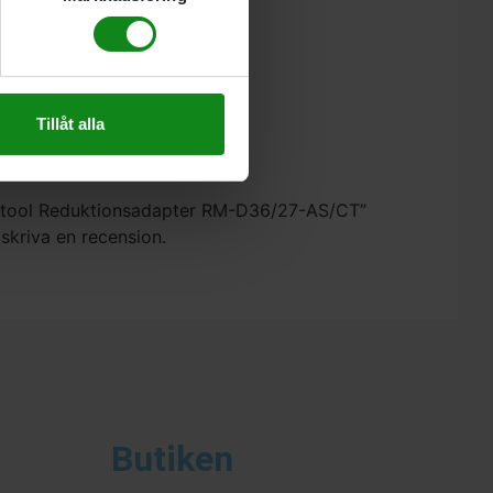
Tillåt alla
 27 mm (på maskinsidan).
Festool Reduktionsadapter RM-D36/27-AS/CT”
 skriva en recension.
Butiken