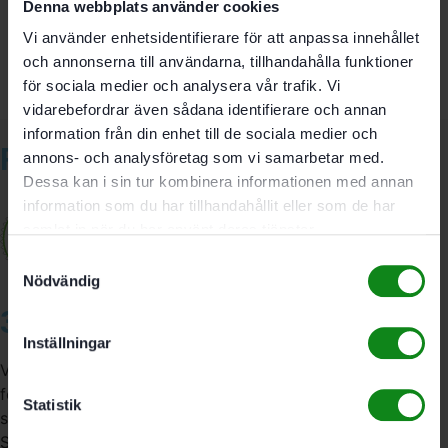
Denna webbplats använder cookies
Bli först med att recensera ”Festool Rekylstopp FS-RSP”
Du måste vara
inloggad
för att skriva en recension.
Vi använder enhetsidentifierare för att anpassa innehållet
och annonserna till användarna, tillhandahålla funktioner
för sociala medier och analysera vår trafik. Vi
vidarebefordrar även sådana identifierare och annan
information från din enhet till de sociala medier och
Relaterade produkter
annons- och analysföretag som vi samarbetar med.
Dessa kan i sin tur kombinera informationen med annan
information som du har tillhandahållit eller som de har
samlat in när du har använt deras tjänster.
Samtyckesval
Nödvändig
3A Byggdelen
Inställningar
Vi är återförsäljare av elverktyg, tillbehör, infästning och
förbrukningsmaterial. Vi har en fysisk butik och
Statistik
serviceverkstad i Stockholm samt en e-handel för hela
Sverige. Av oss får du professionell service av