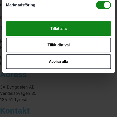
medarbetare med gedigen erfarenhet.
Marknadsföring
556341-4290
Org. nr:
Våra öppettider
Tillåt alla
Måndag-Torsdag:
Tillåt ditt val
Fredag:
07:00-16:00
Avvisa alla
07:00-15:00
Adress
3A Byggdelen AB
Vendelsövägen 35
135 51 Tyresö
Kontakt