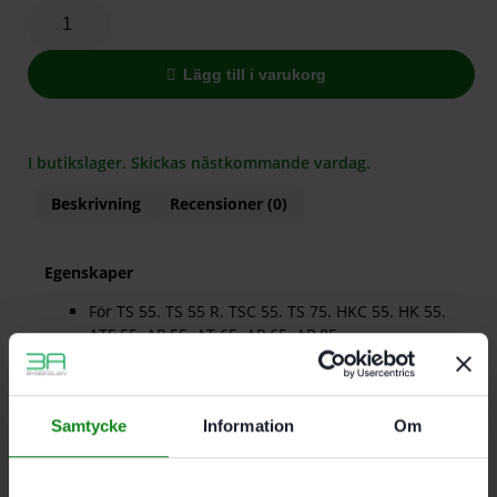
Lägg till i varukorg
I butikslager. Skickas nästkommande vardag.
Beskrivning
Recensioner (0)
Egenskaper
För TS 55. TS 55 R. TSC 55. TS 75. HKC 55. HK 55.
ATF 55. AP 55. AT 65. AP 65. AP 85
Kan även användas som längdstopp
Fungerar som bakre och främre stopposition på
styrskenan FS/2
Samtycke
Information
Om
Det finns inga recensioner än.