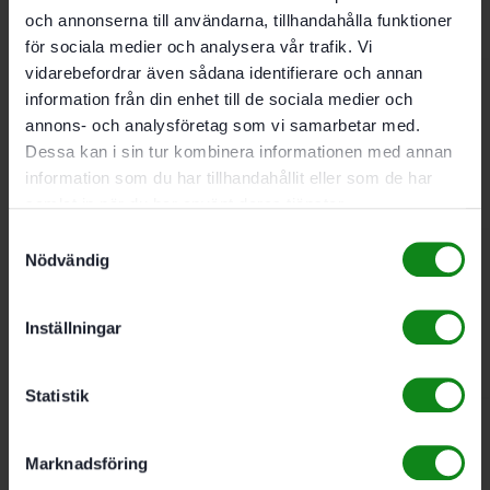
och annonserna till användarna, tillhandahålla funktioner
2097
kr
för sociala medier och analysera vår trafik. Vi
vidarebefordrar även sådana identifierare och annan
information från din enhet till de sociala medier och
Festool Systainer³ SYS3
annons- och analysföretag som vi samarbetar med.
M 112
Dessa kan i sin tur kombinera informationen med annan
information som du har tillhandahållit eller som de har
samlat in när du har använt deras tjänster.
1015
kr
Samtyckesval
Nödvändig
Festool Systainer³ SYS3
M 137
Inställningar
1089
kr
Statistik
Festool Systainer³ SYS3
Marknadsföring