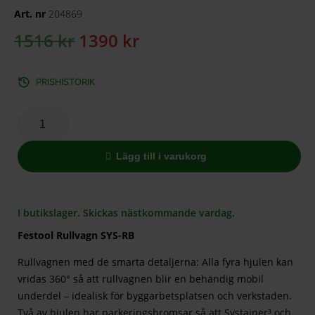
Art. nr
204869
1516
kr
1390
kr
PRISHISTORIK
Lägg till i varukorg
I butikslager. Skickas nästkommande vardag.
Festool Rullvagn SYS-RB
Rullvagnen med de smarta detaljerna: Alla fyra hjulen kan
vridas 360° så att rullvagnen blir en behändig mobil
underdel – idealisk för byggarbetsplatsen och verkstaden.
Två av hjulen har parkeringsbromsar så att Systainer³ och