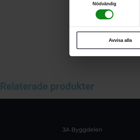
Nödvändig
Avvisa alla
Relaterade produkter
3A Byggdelen