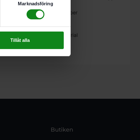
Marknadsföring
ta isoleringsmaterial med träfiber
 tänder
 av mineralfiber och naturmaterial
Tillåt alla
Butiken