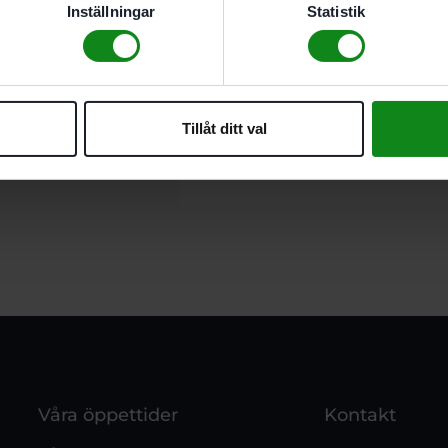
Inställningar
Statistik
till 350 mm
Ej lämplig för tryckhållfas
För ISC 240 EB
Sågblad med vågformade
För flexibla isolermaterial
Tillåt ditt val
Våra öppettider
Kontakt