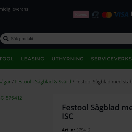
midig leverans
TOOL
LEASING
UTHYRNING
SERVICEVERK
sågar
/
Festool - Sågblad & Svärd
/
Festool Sågblad med stab
Festool Sågblad me
ISC
Art. nr
575412