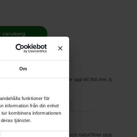
 i varukorg
-8 vardagar.
Om
gsmaterial av mineral- och naturfiber upp till 350 mm. Ej
gsmaterial med träfiber
andahålla funktioner för
n information från din enhet
 Data
Recensioner (0)
 tur kombinera informationen
deras tjänster.
 isoleringsmaterial av mineral- och naturfiber upp