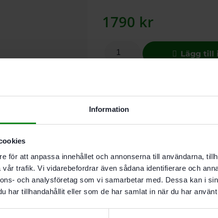
1790
kr
Lägg till
I leverantörslager. Skickas inom 5
Information
För tillsågning av flexibla isolerin
lämplig för tryckhållfasta isolerin
cookies
e för att anpassa innehållet och annonserna till användarna, tillh
vår trafik. Vi vidarebefordrar även sådana identifierare och anna
Beskrivning
Teknisk
nnons- och analysföretag som vi samarbetar med. Dessa kan i sin
har tillhandahållit eller som de har samlat in när du har använt 
Egenskaper
För tillsågning av flexibla