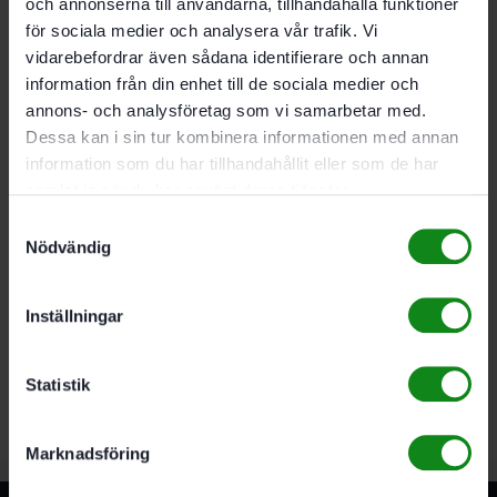
Tandantal
och annonserna till användarna, tillhandahålla funktioner
12,00
för sociala medier och analysera vår trafik. Vi
Spånvinkel
vidarebefordrar även sådana identifierare och annan
20,00 °
information från din enhet till de sociala medier och
Fri vinkel
annons- och analysföretag som vi samarbetar med.
15,00 °
Dessa kan i sin tur kombinera informationen med annan
Varierande tanddistans
information som du har tillhandahållit eller som de har
50,93 mm
Tandform
samlat in när du har använt deras tjänster.
PW
Samtyckesval
Nödvändig
Det finns inga recensioner än.
Inställningar
Bli först med att recensera ”Festool Sågklinga WOOD
FINE CUT HW 160×1,6×20 FWWW35”
Du måste vara
inloggad
för att skriva en recension.
Statistik
Marknadsföring