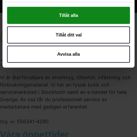
Relaterade produkter
Tillåt alla
Tillåt ditt val
Avvisa alla
3A Byggdelen
Vi är återförsäljare av elverktyg, tillbehör, infästning och
förbrukningsmaterial. Vi har en fysisk butik och
serviceverkstad i Stockholm samt en e-handel för hela
Sverige. Av oss får du professionell service av
medarbetare med gedigen erfarenhet.
556341-4290
Org. nr:
Våra öppettider