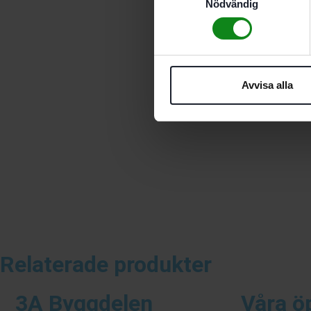
Nödvändig
Avvisa alla
Relaterade produkter
3A Byggdelen
Våra ö