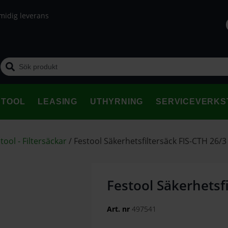
midig leverans
STOOL
LEASING
UTHYRNING
SERVICEVERKS
tool - Filtersäckar
/
Festool Säkerhetsfiltersäck FIS-CTH 26/3
Festool Säkerhetsf
Art. nr
497541