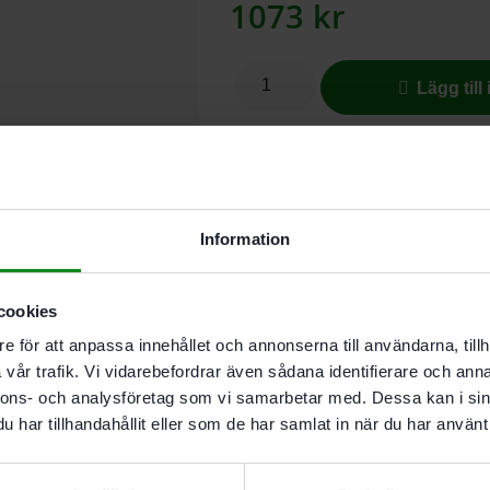
1073
kr
Lägg till
I butikslager. Skickas nästkomma
Information
För att suga upp cancerframkalla
för dammklass H.
cookies
Beskrivning
e för att anpassa innehållet och annonserna till användarna, tillh
Teknisk Data
vår trafik. Vi vidarebefordrar även sådana identifierare och anna
Recensioner (0)
nnons- och analysföretag som vi samarbetar med. Dessa kan i sin
har tillhandahållit eller som de har samlat in när du har använt 
Egenskaper
Säkerhetsfiltersäck. som b