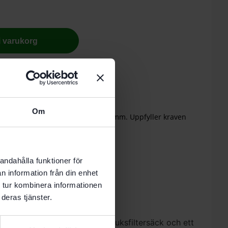
 i varukorg
nde vardag.
Om
nde och sjukdomsframkallande damm. Uppfyller kraven
andahålla funktioner för
n information från din enhet
 tur kombinera informationen
deras tjänster.
estår av en högflexibel fiberduksfiltersäck och ett