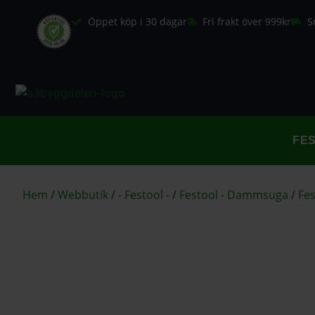
Öppet köp i 30 dagar
Fri frakt över 999kr
S
FE
Hem
/
Webbutik
/
- Festool -
/
Festool - Dammsuga
/
Fes