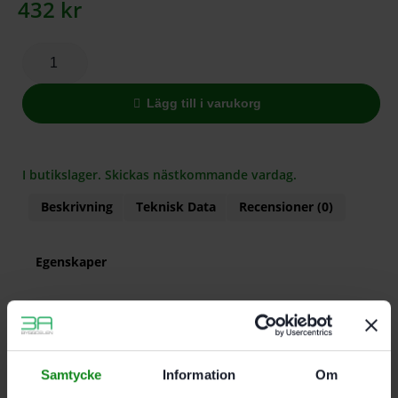
432
kr
Lägg till i varukorg
I butikslager. Skickas nästkommande vardag.
Beskrivning
Teknisk Data
Recensioner (0)
Egenskaper
Volym max. 15 l; Förpackning 5 Antal
Samtycke
Information
Om