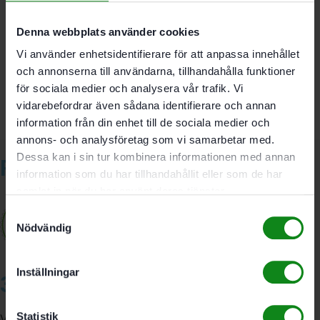
Det finns inga recensioner än.
Denna webbplats använder cookies
Bli först med att recensera ”Festool SELFCLEAN
Vi använder enhetsidentifierare för att anpassa innehållet
filtersäck SC-FIS-CT 25/5”
och annonserna till användarna, tillhandahålla funktioner
Du måste vara
inloggad
för att skriva en recension.
för sociala medier och analysera vår trafik. Vi
vidarebefordrar även sådana identifierare och annan
information från din enhet till de sociala medier och
annons- och analysföretag som vi samarbetar med.
Dessa kan i sin tur kombinera informationen med annan
Relaterade produkter
information som du har tillhandahållit eller som de har
samlat in när du har använt deras tjänster.
Samtyckesval
Nödvändig
Inställningar
3A Byggdelen
Statistik
Vi är återförsäljare av elverktyg, tillbehör, infästning och