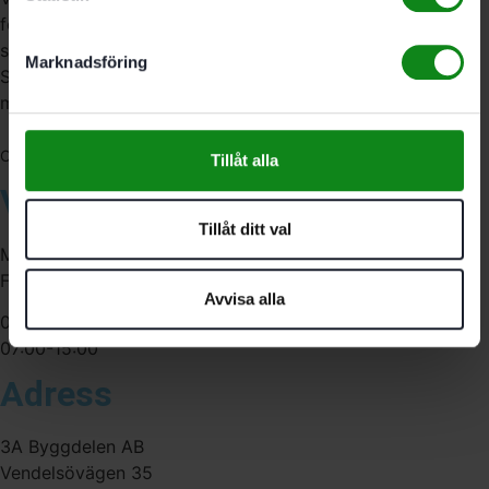
förbrukningsmaterial. Vi har en fysisk butik och
serviceverkstad i Stockholm samt en e-handel för hela
Marknadsföring
Sverige. Av oss får du professionell service av
medarbetare med gedigen erfarenhet.
556341-4290
Org. nr:
Tillåt alla
Våra öppettider
Tillåt ditt val
Måndag-Torsdag:
Fredag:
Avvisa alla
07:00-16:00
07:00-15:00
Adress
3A Byggdelen AB
Vendelsövägen 35