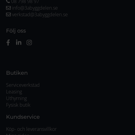
08 798 98 97
info@3abyggdelen.se
verkstad@3abyggdelen.se
Följ oss
Butiken
Serviceverkstad
Leasing
Uthyrning
Fysisk butik
Kundservice
Köp- och leveransvillkor