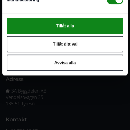
förbrukningsmaterial. Vi har en fysisk butik och
serviceverkstad i Stockholm samt en e-handel för hela
Sverige. Av oss får du professionell service av
medarbetare med gedigen erfarenhet.
Tillåt alla
556341-4290
Org. nr:
Tillåt ditt val
Våra öppettider
Måndag-Torsdag:
07:00-16:00
Avvisa alla
Fredag:
07:00-15:00
Adress
3A Byggdelen AB
Vendelsövägen 35
135 51 Tyresö
Kontakt