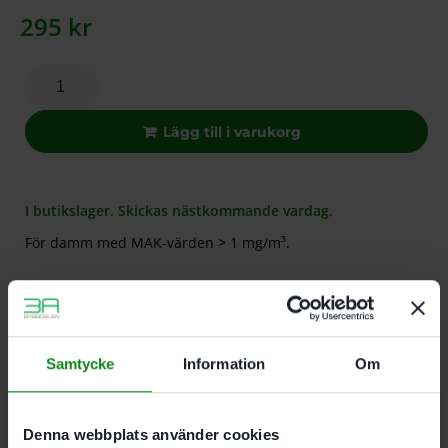
295
kr
Lägg till i varukorg
I butikslager. Skickas nästkommande vardag.
För damm med MAK-värden > 1 mg/m³.
Beskrivning
Teknisk Data
Recensioner (0)
Samtycke
Information
Om
Egenskaper
För damm med MAK-värden > 1 mg/m³
För CTL-SYS
Denna webbplats använder cookies