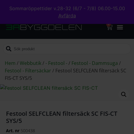
Sommaröppettider v.28-32 (6/7 - 7/8) 06.00-15.00
Avfärda
0
Hem
/
Webbutik
/
- Festool -
/
Festool - Dammsuga
/
Festool - Filtersäckar
/
Festool SELFCLEAN filtersäck SC
FIS-CT SYS/5
Festool SELFCLEAN filtersäck SC FIS-CT
SYS/5
Art. nr
500438