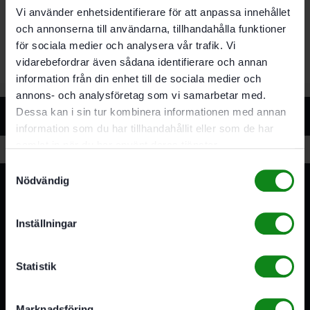
Filtersäcksvolymen utnyttjas optimalt och
Vi använder enhetsidentifierare för att anpassa innehållet
filterfibret ger hög draghållfasthet
och annonserna till användarna, tillhandahålla funktioner
SELFCLEAN-filtersäck av vlies
för sociala medier och analysera vår trafik. Vi
vidarebefordrar även sådana identifierare och annan
information från din enhet till de sociala medier och
annons- och analysföretag som vi samarbetar med.
Relaterade produkter
Dessa kan i sin tur kombinera informationen med annan
information som du har tillhandahållit eller som de har
samlat in när du har använt deras tjänster.
Samtyckesval
Nödvändig
Inställningar
3A Byggdelen
Statistik
Vi är återförsäljare av elverktyg, tillbehör, infästning och
Marknadsföring